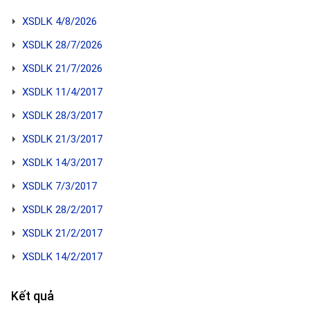
XSDLK 4/8/2026
XSDLK 28/7/2026
XSDLK 21/7/2026
XSDLK 11/4/2017
XSDLK 28/3/2017
XSDLK 21/3/2017
XSDLK 14/3/2017
XSDLK 7/3/2017
XSDLK 28/2/2017
XSDLK 21/2/2017
XSDLK 14/2/2017
Kết quả