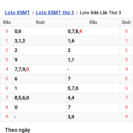
Loto XSMT
Loto XSMT thứ 3
Loto Đắk Lắk Thứ 3
Đầu
Đuôi
Đầu
Đuôi
0,6
0,7,8,
4
0
0
3,1,3
1,6
1
1
2
2
2
2
9
1,1
3
3
7,7,9,
0
-
4
4
6
7
5
5
1
5,7,0
6
6
8,5,6,0
4,4
7
7
0
7
8
8
-
3,4
9
9
Theo ngày