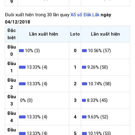
9
Đuôi xuất hiện trong 30 lần quay
Xổ số Đắk Lắk
ngày
04/12/2018
Đặc
Lần xuất hiện
Loto
Lần xuất hiện
biệt
Đầu
10% (3)
0
10.56% (57)
0
Đầu
13.33% (4)
1
9.26% (50)
1
Đầu
13.33% (4)
2
10.74% (58)
2
Đầu
0% (0)
3
8.33% (45)
3
Đầu
13.33% (4)
4
9.63% (52)
4
Đầu
13.33% (4)
5
10.19% (55)