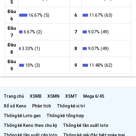
5
Đầu
16.67% (5)
6
11.67% (63)
6
Đầu
6.67% (2)
7
9.07% (49)
7
Đầu
3.33% (1)
8
9.07% (49)
8
Đầu
10% (3)
9
11.48% (62)
9
Trang chủ
XSMB
XSMN
XSMT
Mega 6/45
Xổ số Keno
Phân tích
Thống kê vị trí
Thống kê Loto gan
Thống kê tổng hợp
Thống kê Keno theo chu kỳ
Thống kê tần suất loto
Thống kê tần suất cặp loto
Thống kê giải đặc biệt ngày mai