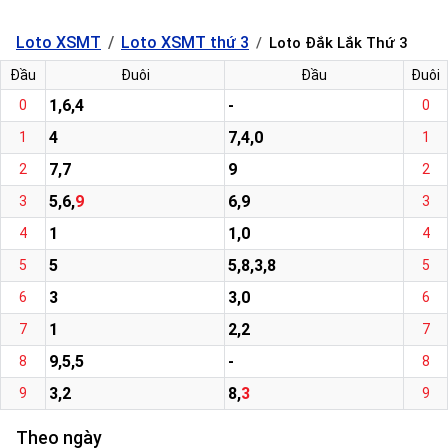
Loto XSMT
Loto XSMT thứ 3
Loto Đắk Lắk Thứ 3
Đầu
Đuôi
Đầu
Đuôi
1,6,4
-
0
0
4
7,4,0
1
1
7,7
9
2
2
5,6,
9
6,9
3
3
1
1,0
4
4
5
5,8,3,8
5
5
3
3,0
6
6
1
2,2
7
7
9,5,5
-
8
8
3,2
8,
3
9
9
Theo ngày