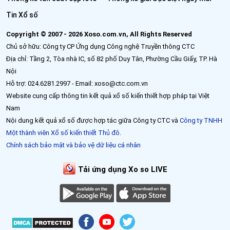
Tin Xổ số
Copyright © 2007 - 2026 Xoso.com.vn, All Rights Reserved
Chủ sở hữu: Công ty CP Ứng dụng Công nghệ Truyền thông CTC
Địa chỉ: Tầng 2, Tòa nhà IC, số 82 phố Duy Tân, Phường Cầu Giấy, TP. Hà
Nội
Hỗ trợ: 024.6281.2997 - Email: xoso@ctc.com.vn
Website cung cấp thông tin kết quả xổ số kiến thiết hợp pháp tại Việt
Nam
Nội dung kết quả xổ số được hợp tác giữa Công ty CTC và
Công ty TNHH
Một thành viên Xổ số kiến thiết Thủ đô
.
Chính sách bảo mật và bảo vệ dữ liệu cá nhân
Tải ứng dụng Xo so LIVE