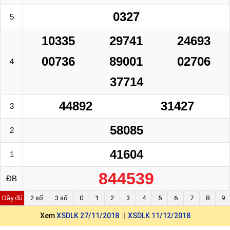
0327
5
10335
29741
24693
00736
89001
02706
4
37714
44892
31427
3
58085
2
41604
1
844539
ĐB
Đầy đủ
2 số
3 số
0
1
2
3
4
5
6
7
8
9
Xem
XSDLK 27/11/2018
XSDLK 11/12/2018