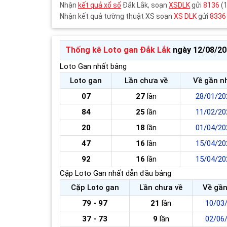
Nhận
kết quả xổ số
Đắk Lắk, soạn
XSDLK
gửi
8136
(
Nhận kết quả tường thuật XS soạn
XS DLK
gửi
8336
Thống kê Loto gan Đắk Lắk
ngày 12/08/20
Loto Gan nhất bảng
Loto gan
Lần chưa về
Về gần n
07
27
lần
28/01/20
84
25
lần
11/02/20
20
18
lần
01/04/20
47
16
lần
15/04/20
92
16
lần
15/04/20
Cặp Loto Gan nhất dẫn đầu bảng
Cặp Loto gan
Lần chưa về
Về gần
79 - 97
21
lần
10/03
37 - 73
9
lần
02/06