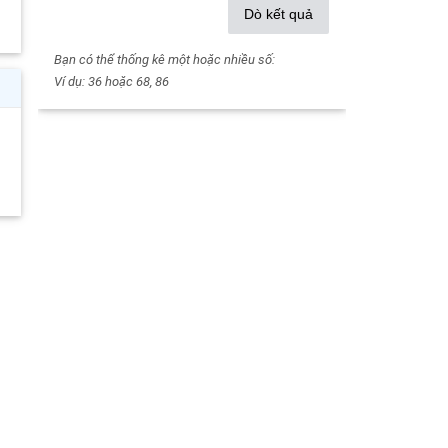
Dò kết quả
Bạn có thể thống kê một hoặc nhiều số:
Ví dụ: 36 hoặc 68, 86