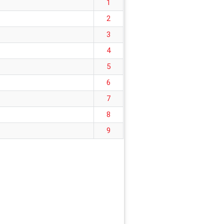
1
2
3
4
5
6
7
8
9