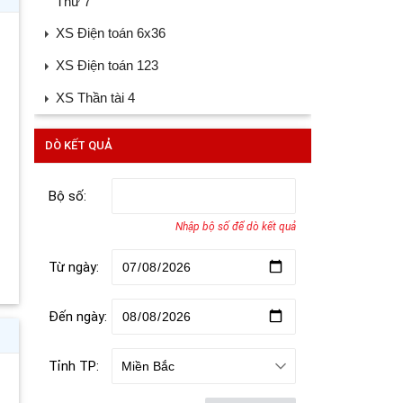
Thứ 7
XS Điện toán 6x36
XS Điện toán 123
XS Thần tài 4
DÒ KẾT QUẢ
Bộ số:
Nhập bộ số để dò kết quả
Từ ngày:
Đến ngày:
Tỉnh TP: