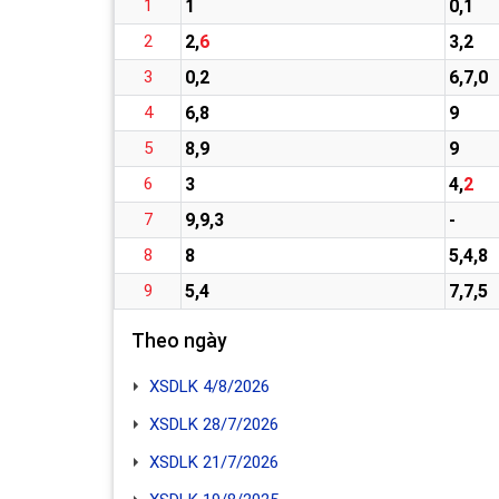
1
1
0,1
2
2,
6
3,2
3
0,2
6,7,0
4
6,8
9
5
8,9
9
6
3
4,
2
7
9,9,3
-
8
8
5,4,8
9
5,4
7,7,5
Theo ngày
XSDLK 4/8/2026
XSDLK 28/7/2026
XSDLK 21/7/2026