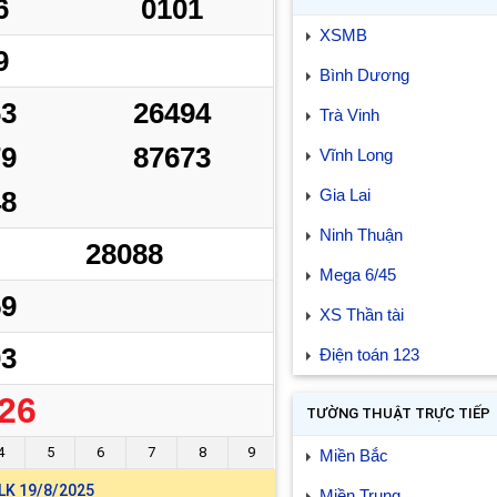
6
0101
XSMB
9
Bình Dương
63
26494
Trà Vinh
79
87673
Vĩnh Long
48
Gia Lai
Ninh Thuận
28088
Mega 6/45
59
XS Thần tài
03
Điện toán 123
26
TƯỜNG THUẬT TRỰC TIẾP
4
5
6
7
8
9
Miền Bắc
LK 19/8/2025
Miền Trung