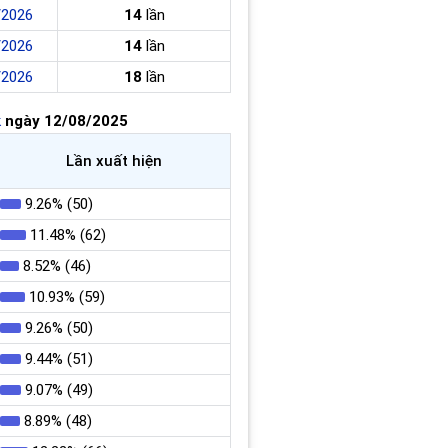
/2026
14
lần
/2026
14
lần
/2026
18
lần
k
ngày 12/08/2025
Lần xuất hiện
9.26% (50)
11.48% (62)
8.52% (46)
10.93% (59)
9.26% (50)
9.44% (51)
9.07% (49)
8.89% (48)