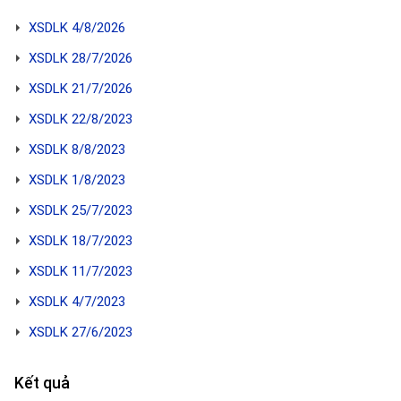
XSDLK 4/8/2026
XSDLK 28/7/2026
XSDLK 21/7/2026
XSDLK 22/8/2023
XSDLK 8/8/2023
XSDLK 1/8/2023
XSDLK 25/7/2023
XSDLK 18/7/2023
XSDLK 11/7/2023
XSDLK 4/7/2023
XSDLK 27/6/2023
Kết quả