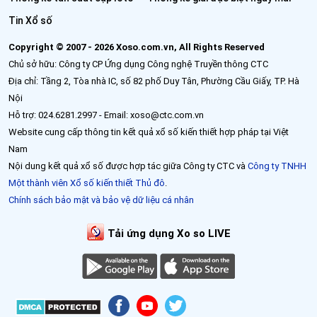
Tin Xổ số
Copyright © 2007 - 2026 Xoso.com.vn, All Rights Reserved
Chủ sở hữu: Công ty CP Ứng dụng Công nghệ Truyền thông CTC
Địa chỉ: Tầng 2, Tòa nhà IC, số 82 phố Duy Tân, Phường Cầu Giấy, TP. Hà
Nội
Hỗ trợ: 024.6281.2997 - Email: xoso@ctc.com.vn
Website cung cấp thông tin kết quả xổ số kiến thiết hợp pháp tại Việt
Nam
Nội dung kết quả xổ số được hợp tác giữa Công ty CTC và
Công ty TNHH
Một thành viên Xổ số kiến thiết Thủ đô
.
Chính sách bảo mật và bảo vệ dữ liệu cá nhân
Tải ứng dụng Xo so LIVE