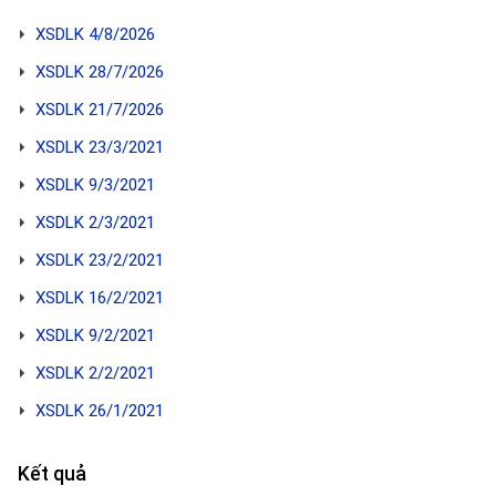
XSDLK 4/8/2026
XSDLK 28/7/2026
XSDLK 21/7/2026
XSDLK 23/3/2021
XSDLK 9/3/2021
XSDLK 2/3/2021
XSDLK 23/2/2021
XSDLK 16/2/2021
XSDLK 9/2/2021
XSDLK 2/2/2021
XSDLK 26/1/2021
Kết quả