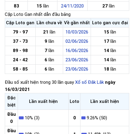
83
15
lần
24/11/2020
27
lần
Cặp Loto Gan nhất dẫn đầu bảng
Cặp Loto gan
Lần chưa về
Về gần nhất
Loto gan cực đại
79 - 97
21
lần
10/03/2026
15
lần
37 - 73
9
lần
02/06/2026
17
lần
89 - 98
7
lần
16/06/2026
14
lần
24 - 42
6
lần
23/06/2026
14
lần
58 - 85
6
lần
23/06/2026
18
lần
Đầu số xuất hiện trong 30 lần quay
Xổ số Đắk Lắk
ngày
16/03/2021
Đặc
Lần xuất hiện
Loto
Lần xuất hiện
biệt
Đầu
10% (3)
0
9.26% (50)
0
Đầu