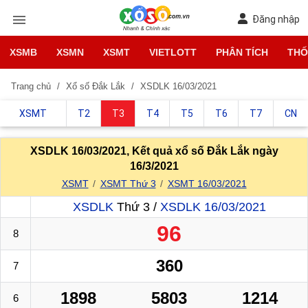
Đăng nhập
XSMB
XSMN
XSMT
VIETLOTT
PHÂN TÍCH
THỐ
Trang chủ
Xổ số Đắk Lắk
XSDLK 16/03/2021
XSMT
T2
T3
T4
T5
T6
T7
CN
XSDLK 16/03/2021, Kết quả xổ số Đắk Lắk ngày
16/3/2021
XSMT
XSMT Thứ 3
XSMT 16/03/2021
XSDLK
Thứ 3 /
XSDLK 16/03/2021
96
8
360
7
1898
5803
1214
6