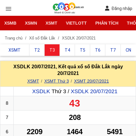
Đăng nhập
XSMB
XSMN
XSMT
VIETLOTT
PHÂN TÍCH
THỐ
Trang chủ
Xổ số Đắk Lắk
XSDLK 20/07/2021
XSMT
T2
T3
T4
T5
T6
T7
CN
XSDLK 20/07/2021, Kết quả xổ số Đắk Lắk ngày
20/7/2021
XSMT
XSMT Thứ 3
XSMT 20/07/2021
XSDLK
Thứ 3 /
XSDLK 20/07/2021
43
8
208
7
2209
1464
5491
6