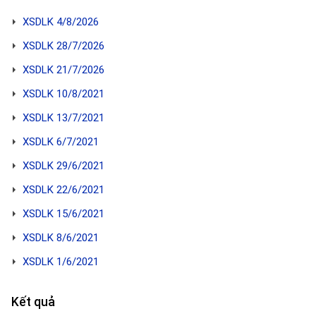
XSDLK 4/8/2026
XSDLK 28/7/2026
XSDLK 21/7/2026
XSDLK 10/8/2021
XSDLK 13/7/2021
XSDLK 6/7/2021
XSDLK 29/6/2021
XSDLK 22/6/2021
XSDLK 15/6/2021
XSDLK 8/6/2021
XSDLK 1/6/2021
Kết quả