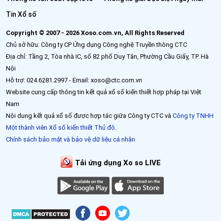
Tin Xổ số
Copyright © 2007 - 2026 Xoso.com.vn, All Rights Reserved
Chủ sở hữu: Công ty CP Ứng dụng Công nghệ Truyền thông CTC
Địa chỉ: Tầng 2, Tòa nhà IC, số 82 phố Duy Tân, Phường Cầu Giấy, TP. Hà
Nội
Hỗ trợ: 024.6281.2997 - Email: xoso@ctc.com.vn
Website cung cấp thông tin kết quả xổ số kiến thiết hợp pháp tại Việt
Nam
Nội dung kết quả xổ số được hợp tác giữa Công ty CTC và
Công ty TNHH
Một thành viên Xổ số kiến thiết Thủ đô
.
Chính sách bảo mật và bảo vệ dữ liệu cá nhân
Tải ứng dụng Xo so LIVE