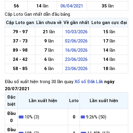
56
14
lần
06/04/2021
35
lần
Cặp Loto Gan nhất dẫn đầu bảng
Cặp Loto gan
Lần chưa về
Về gần nhất
Loto gan cực đại
79 - 97
21
lần
10/03/2026
15
lần
37 - 73
9
lần
02/06/2026
17
lần
89 - 98
7
lần
16/06/2026
14
lần
24 - 42
6
lần
23/06/2026
14
lần
58 - 85
6
lần
23/06/2026
18
lần
Đầu số xuất hiện trong 30 lần quay
Xổ số Đắk Lắk
ngày
20/07/2021
Đặc
Lần xuất hiện
Loto
Lần xuất hiện
biệt
Đầu
10% (3)
0
9.26% (50)
0
Đầu