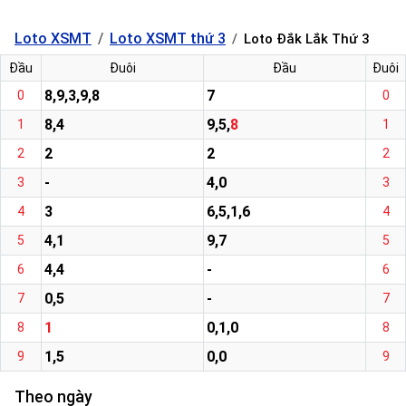
Loto XSMT
Loto XSMT thứ 3
Loto Đắk Lắk Thứ 3
Đầu
Đuôi
Đầu
Đuôi
8,9,3,9,8
7
0
0
8,4
9,5,
8
1
1
2
2
2
2
-
4,0
3
3
3
6,5,1,6
4
4
4,1
9,7
5
5
4,4
-
6
6
0,5
-
7
7
1
0,1,0
8
8
1,5
0,0
9
9
Theo ngày