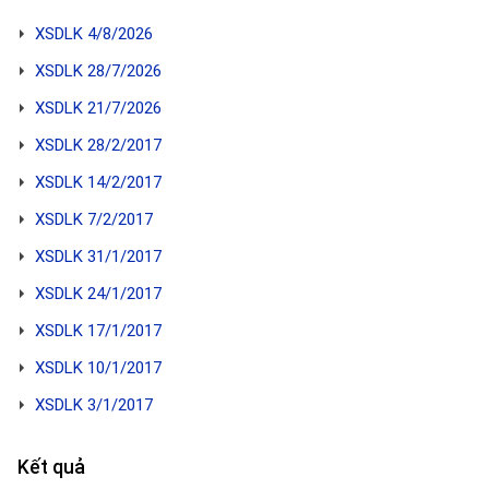
XSDLK 4/8/2026
XSDLK 28/7/2026
XSDLK 21/7/2026
XSDLK 28/2/2017
XSDLK 14/2/2017
XSDLK 7/2/2017
XSDLK 31/1/2017
XSDLK 24/1/2017
XSDLK 17/1/2017
XSDLK 10/1/2017
XSDLK 3/1/2017
Kết quả