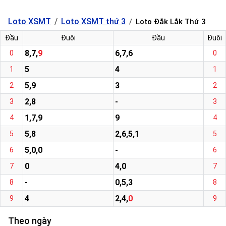
Loto XSMT
Loto XSMT thứ 3
Loto Đắk Lắk Thứ 3
Đầu
Đuôi
Đầu
Đuôi
8,7,
9
6,7,6
0
0
5
4
1
1
5,9
3
2
2
2,8
-
3
3
1,7,9
9
4
4
5,8
2,6,5,1
5
5
5,0,0
-
6
6
0
4,0
7
7
-
0,5,3
8
8
4
2,4,
0
9
9
Theo ngày