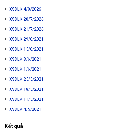
XSDLK 4/8/2026
XSDLK 28/7/2026
XSDLK 21/7/2026
XSDLK 29/6/2021
XSDLK 15/6/2021
XSDLK 8/6/2021
XSDLK 1/6/2021
XSDLK 25/5/2021
XSDLK 18/5/2021
XSDLK 11/5/2021
XSDLK 4/5/2021
Kết quả