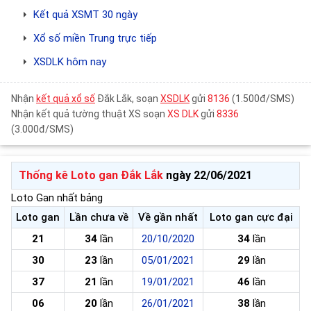
Kết quả XSMT 30 ngày
Xổ số miền Trung trực tiếp
XSDLK hôm nay
Nhận
kết quả xổ số
Đắk Lắk, soạn
XSDLK
gửi
8136
(1.500đ/SMS)
Nhận kết quả tường thuật XS soạn
XS DLK
gửi
8336
(3.000đ/SMS)
Thống kê Loto gan Đắk Lắk
ngày 22/06/2021
Loto Gan nhất bảng
Loto gan
Lần chưa về
Về gần nhất
Loto gan cực đại
21
34
lần
20/10/2020
34
lần
30
23
lần
05/01/2021
29
lần
37
21
lần
19/01/2021
46
lần
06
20
lần
26/01/2021
38
lần