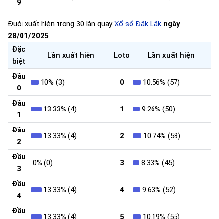
9
Đuôi xuất hiện trong 30 lần quay
Xổ số Đắk Lắk
ngày
28/01/2025
Đặc
Lần xuất hiện
Loto
Lần xuất hiện
biệt
Đầu
10% (3)
0
10.56% (57)
0
Đầu
13.33% (4)
1
9.26% (50)
1
Đầu
13.33% (4)
2
10.74% (58)
2
Đầu
0% (0)
3
8.33% (45)
3
Đầu
13.33% (4)
4
9.63% (52)
4
Đầu
13.33% (4)
5
10.19% (55)