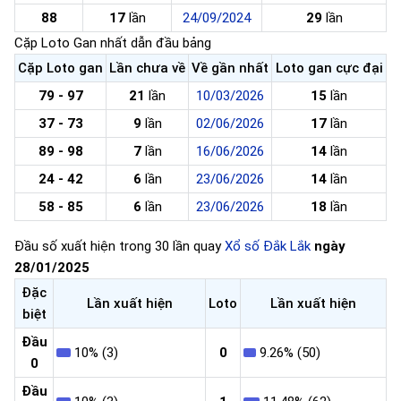
88
17
lần
24/09/2024
29
lần
Cặp Loto Gan nhất dẫn đầu bảng
Cặp Loto gan
Lần chưa về
Về gần nhất
Loto gan cực đại
79 - 97
21
lần
10/03/2026
15
lần
37 - 73
9
lần
02/06/2026
17
lần
89 - 98
7
lần
16/06/2026
14
lần
24 - 42
6
lần
23/06/2026
14
lần
58 - 85
6
lần
23/06/2026
18
lần
Đầu số xuất hiện trong 30 lần quay
Xổ số Đắk Lắk
ngày
28/01/2025
Đặc
Lần xuất hiện
Loto
Lần xuất hiện
biệt
Đầu
10% (3)
0
9.26% (50)
0
Đầu