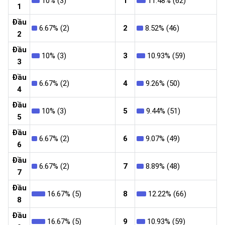
10% (3)
1
11.48% (62)
1
Đầu
6.67% (2)
2
8.52% (46)
2
Đầu
10% (3)
3
10.93% (59)
3
Đầu
6.67% (2)
4
9.26% (50)
4
Đầu
10% (3)
5
9.44% (51)
5
Đầu
6.67% (2)
6
9.07% (49)
6
Đầu
6.67% (2)
7
8.89% (48)
7
Đầu
16.67% (5)
8
12.22% (66)
8
Đầu
16.67% (5)
9
10.93% (59)