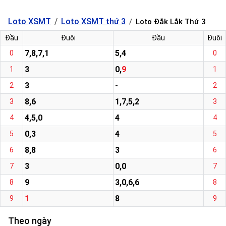
Loto XSMT
Loto XSMT thứ 3
Loto Đắk Lắk Thứ 3
Đầu
Đuôi
Đầu
Đuôi
7,8,7,1
5,4
0
0
3
0,
9
1
1
3
-
2
2
8,6
1,7,5,2
3
3
4,5,0
4
4
4
0,3
4
5
5
8,8
3
6
6
3
0,0
7
7
9
3,0,6,6
8
8
1
8
9
9
Theo ngày