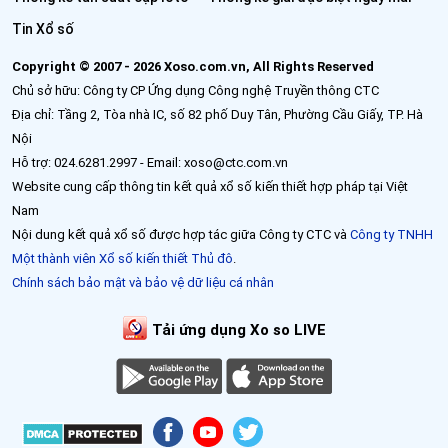
Tin Xổ số
Copyright © 2007 - 2026 Xoso.com.vn, All Rights Reserved
Chủ sở hữu: Công ty CP Ứng dụng Công nghệ Truyền thông CTC
Địa chỉ: Tầng 2, Tòa nhà IC, số 82 phố Duy Tân, Phường Cầu Giấy, TP. Hà
Nội
Hỗ trợ: 024.6281.2997 - Email: xoso@ctc.com.vn
Website cung cấp thông tin kết quả xổ số kiến thiết hợp pháp tại Việt
Nam
Nội dung kết quả xổ số được hợp tác giữa Công ty CTC và
Công ty TNHH
Một thành viên Xổ số kiến thiết Thủ đô
.
Chính sách bảo mật và bảo vệ dữ liệu cá nhân
Tải ứng dụng Xo so LIVE