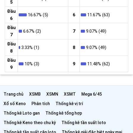
5
Đầu
16.67% (5)
6
11.67% (63)
6
Đầu
6.67% (2)
7
9.07% (49)
7
Đầu
3.33% (1)
8
9.07% (49)
8
Đầu
10% (3)
9
11.48% (62)
9
Trang chủ
XSMB
XSMN
XSMT
Mega 6/45
Xổ số Keno
Phân tích
Thống kê vị trí
Thống kê Loto gan
Thống kê tổng hợp
Thống kê Keno theo chu kỳ
Thống kê tần suất loto
Thống kê tần suất cặp loto
Thống kê giải đặc biệt ngày mai