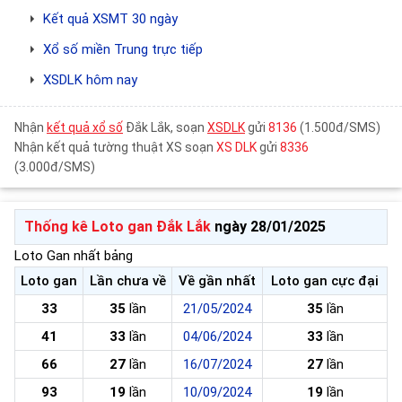
Kết quả XSMT 30 ngày
Xổ số miền Trung trực tiếp
XSDLK hôm nay
Nhận
kết quả xổ số
Đắk Lắk, soạn
XSDLK
gửi
8136
(1.500đ/SMS)
Nhận kết quả tường thuật XS soạn
XS DLK
gửi
8336
(3.000đ/SMS)
Thống kê Loto gan Đắk Lắk
ngày 28/01/2025
Loto Gan nhất bảng
Loto gan
Lần chưa về
Về gần nhất
Loto gan cực đại
33
35
lần
21/05/2024
35
lần
41
33
lần
04/06/2024
33
lần
66
27
lần
16/07/2024
27
lần
93
19
lần
10/09/2024
19
lần