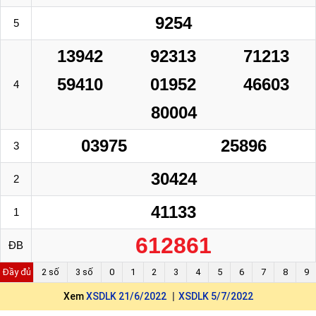
9254
5
13942
92313
71213
59410
01952
46603
4
80004
03975
25896
3
30424
2
41133
1
612861
ĐB
Đầy đủ
2 số
3 số
0
1
2
3
4
5
6
7
8
9
Xem
XSDLK 21/6/2022
XSDLK 5/7/2022