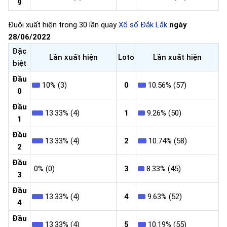
9
Đuôi xuất hiện trong 30 lần quay
Xổ số Đắk Lắk
ngày
28/06/2022
Đặc
Lần xuất hiện
Loto
Lần xuất hiện
biệt
Đầu
10% (3)
0
10.56% (57)
0
Đầu
13.33% (4)
1
9.26% (50)
1
Đầu
13.33% (4)
2
10.74% (58)
2
Đầu
0% (0)
3
8.33% (45)
3
Đầu
13.33% (4)
4
9.63% (52)
4
Đầu
13.33% (4)
5
10.19% (55)