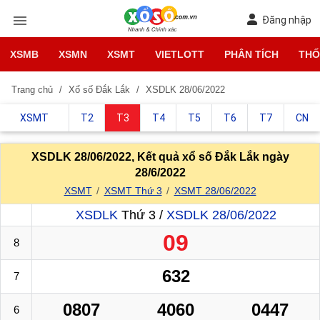
Đăng nhập
XSMB
XSMN
XSMT
VIETLOTT
PHÂN TÍCH
THỐ
Trang chủ
Xổ số Đắk Lắk
XSDLK 28/06/2022
XSMT
T2
T3
T4
T5
T6
T7
CN
XSDLK 28/06/2022, Kết quả xổ số Đắk Lắk ngày
28/6/2022
XSMT
XSMT Thứ 3
XSMT 28/06/2022
XSDLK
Thứ 3 /
XSDLK 28/06/2022
09
8
632
7
0807
4060
0447
6