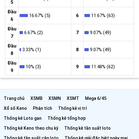
5
Đầu
16.67% (5)
6
11.67% (63)
6
Đầu
6.67% (2)
7
9.07% (49)
7
Đầu
3.33% (1)
8
9.07% (49)
8
Đầu
10% (3)
9
11.48% (62)
9
Trang chủ
XSMB
XSMN
XSMT
Mega 6/45
Xổ số Keno
Phân tích
Thống kê vị trí
Thống kê Loto gan
Thống kê tổng hợp
Thống kê Keno theo chu kỳ
Thống kê tần suất loto
Thống kê tần suất cặp loto
Thống kê giải đặc biệt ngày mai