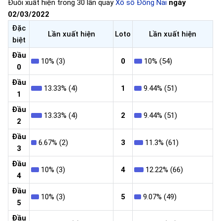
Đuôi xuất hiện trong 30 lần quay
Xổ số Đồng Nai
ngày
02/03/2022
Đặc
Lần xuất hiện
Loto
Lần xuất hiện
biệt
Đầu
10% (3)
0
10% (54)
0
Đầu
13.33% (4)
1
9.44% (51)
1
Đầu
13.33% (4)
2
9.44% (51)
2
Đầu
6.67% (2)
3
11.3% (61)
3
Đầu
10% (3)
4
12.22% (66)
4
Đầu
10% (3)
5
9.07% (49)
5
Đầu