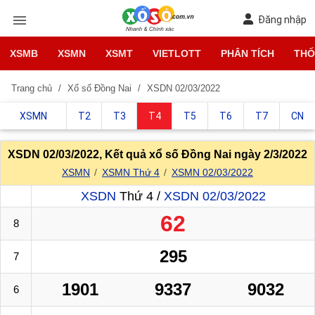
Đăng nhập
XSMB
XSMN
XSMT
VIETLOTT
PHÂN TÍCH
THỐ
Trang chủ
Xổ số Đồng Nai
XSDN 02/03/2022
XSMN
T2
T3
T4
T5
T6
T7
CN
XSDN 02/03/2022, Kết quả xổ số Đồng Nai ngày 2/3/2022
XSMN
XSMN Thứ 4
XSMN 02/03/2022
XSDN
Thứ 4 /
XSDN 02/03/2022
62
8
295
7
1901
9337
9032
6