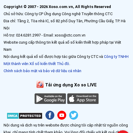
Copyright © 2007 - 2026 Xoso.com.vn, All Rights Reserved
Chủ sở hữu: Công ty CP Ứng dụng Công nghệ Truyền thông CTC
Địa chỉ: Tầng 2, Tòa nhà IC, số 82 phố Duy Tân, Phường Cầu Giấy, TP. Hà
Nội
Hỗ trợ: 024.6281.2997 - Email: xoso@ctc.com.vn
Website cung cấp thông tin kết quả xổ số kiến thiết hợp pháp tại Việt
Nam
Nội dung kết quả xổ số được hợp tác giữa Công ty CTC và
Công ty TNHH
Một thành viên Xổ số kiến thiết Thủ đô
.
Chính sách bảo mật và bảo vệ dữ liệu cá nhân
Tải ứng dụng Xo so LIVE
Nội dung và dịch vụ trên website được chúng tôi cập nhật từ nguồn công
khai, chỉ mang tính chất tham khảo. Vui lòng đối chiếu với kết quả chính