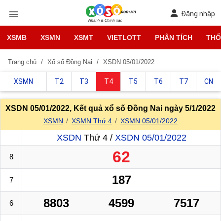
Đăng nhập
XSMB
XSMN
XSMT
VIETLOTT
PHÂN TÍCH
THỐ
Trang chủ
Xổ số Đồng Nai
XSDN 05/01/2022
XSMN
T2
T3
T4
T5
T6
T7
CN
XSDN 05/01/2022, Kết quả xổ số Đồng Nai ngày 5/1/2022
XSMN
XSMN Thứ 4
XSMN 05/01/2022
XSDN
Thứ 4 /
XSDN 05/01/2022
62
8
187
7
8803
4599
7517
6