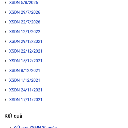
XSDN 5/8/2026
XSDN 29/7/2026
XSDN 22/7/2026
XSDN 12/1/2022
XSDN 29/12/2021
XSDN 22/12/2021
XSDN 15/12/2021
XSDN 8/12/2021
XSDN 1/12/2021
XSDN 24/11/2021
XSDN 17/11/2021
Kết quả
Kết quả XSMN 30 ngày