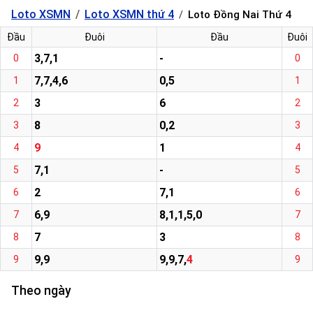
Loto XSMN
Loto XSMN thứ 4
Loto Đồng Nai Thứ 4
Đầu
Đuôi
Đầu
Đuôi
3,7,1
-
0
0
7,7,4,6
0,5
1
1
3
6
2
2
8
0,2
3
3
9
1
4
4
7,1
-
5
5
2
7,1
6
6
6,9
8,1,1,5,0
7
7
7
3
8
8
9,9
9,9,7,
4
9
9
Theo ngày