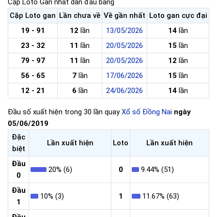
Cặp Loto Gan nhất dẫn đầu bảng
Cặp Loto gan
Lần chưa về
Về gần nhất
Loto gan cực đại
19 - 91
12
lần
13/05/2026
14
lần
23 - 32
11
lần
20/05/2026
15
lần
79 - 97
11
lần
20/05/2026
12
lần
56 - 65
7
lần
17/06/2026
15
lần
12 - 21
6
lần
24/06/2026
14
lần
Đầu số xuất hiện trong 30 lần quay
Xổ số Đồng Nai
ngày
05/06/2019
Đặc
Lần xuất hiện
Loto
Lần xuất hiện
biệt
Đầu
20% (6)
0
9.44% (51)
0
Đầu
10% (3)
1
11.67% (63)
1