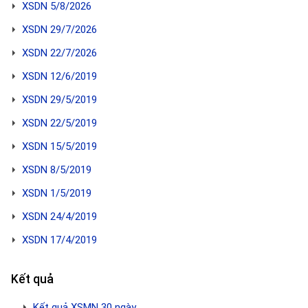
XSDN 5/8/2026
XSDN 29/7/2026
XSDN 22/7/2026
XSDN 12/6/2019
XSDN 29/5/2019
XSDN 22/5/2019
XSDN 15/5/2019
XSDN 8/5/2019
XSDN 1/5/2019
XSDN 24/4/2019
XSDN 17/4/2019
Kết quả
Kết quả XSMN 30 ngày