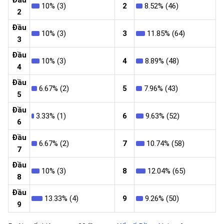
Đầu
10% (3)
2
8.52% (46)
2
Đầu
10% (3)
3
11.85% (64)
3
Đầu
10% (3)
4
8.89% (48)
4
Đầu
6.67% (2)
5
7.96% (43)
5
Đầu
3.33% (1)
6
9.63% (52)
6
Đầu
6.67% (2)
7
10.74% (58)
7
Đầu
10% (3)
8
12.04% (65)
8
Đầu
13.33% (4)
9
9.26% (50)
9