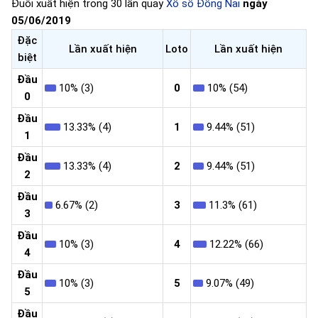
Đuôi xuất hiện trong 30 lần quay
Xổ số Đồng Nai
ngày
05/06/2019
Đặc
Lần xuất hiện
Loto
Lần xuất hiện
biệt
Đầu
10% (3)
0
10% (54)
0
Đầu
13.33% (4)
1
9.44% (51)
1
Đầu
13.33% (4)
2
9.44% (51)
2
Đầu
6.67% (2)
3
11.3% (61)
3
Đầu
10% (3)
4
12.22% (66)
4
Đầu
10% (3)
5
9.07% (49)
5
Đầu