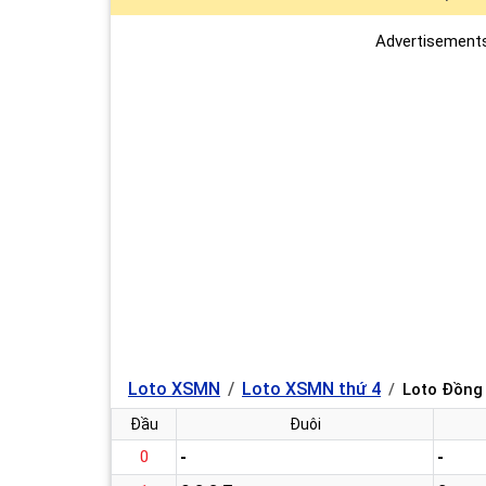
Advertisement
Loto XSMN
Loto XSMN thứ 4
Loto Đồng
Đầu
Đuôi
0
-
-