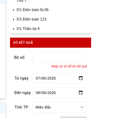
Thứ 7
XS Điện toán 6x36
XS Điện toán 123
XS Thần tài 4
DÒ KẾT QUẢ
Bộ số:
Nhập bộ số để dò kết quả
Từ ngày:
Đến ngày:
Tỉnh TP: