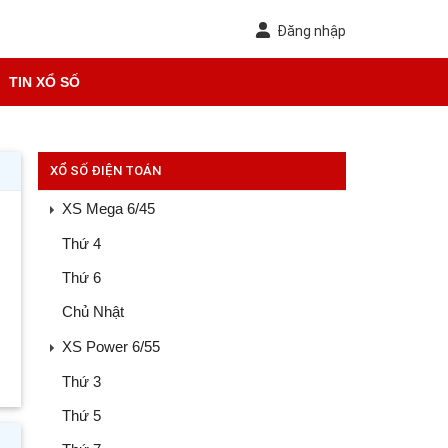
Đăng nhập
TIN XỔ SỐ
XỔ SỐ ĐIỆN TOÁN
XS Mega 6/45
Thứ 4
Thứ 6
Chủ Nhật
XS Power 6/55
Thứ 3
Thứ 5