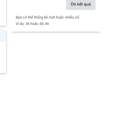
Dò kết quả
Bạn có thể thống kê một hoặc nhiều số:
Ví dụ: 36 hoặc 68, 86