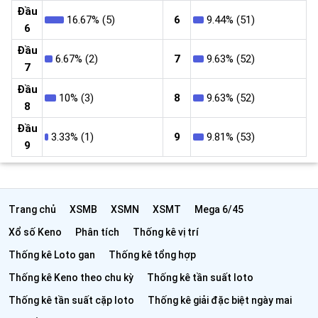
Đầu
16.67% (5)
6
9.44% (51)
6
Đầu
6.67% (2)
7
9.63% (52)
7
Đầu
10% (3)
8
9.63% (52)
8
Đầu
3.33% (1)
9
9.81% (53)
9
Trang chủ
XSMB
XSMN
XSMT
Mega 6/45
Xổ số Keno
Phân tích
Thống kê vị trí
Thống kê Loto gan
Thống kê tổng hợp
Thống kê Keno theo chu kỳ
Thống kê tần suất loto
Thống kê tần suất cặp loto
Thống kê giải đặc biệt ngày mai