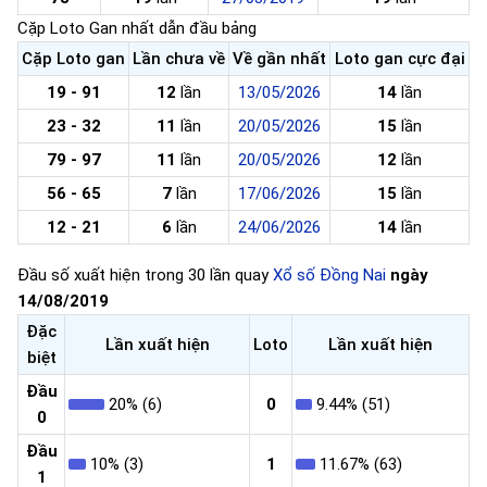
Cặp Loto Gan nhất dẫn đầu bảng
Cặp Loto gan
Lần chưa về
Về gần nhất
Loto gan cực đại
19 - 91
12
lần
13/05/2026
14
lần
23 - 32
11
lần
20/05/2026
15
lần
79 - 97
11
lần
20/05/2026
12
lần
56 - 65
7
lần
17/06/2026
15
lần
12 - 21
6
lần
24/06/2026
14
lần
Đầu số xuất hiện trong 30 lần quay
Xổ số Đồng Nai
ngày
14/08/2019
Đặc
Lần xuất hiện
Loto
Lần xuất hiện
biệt
Đầu
20% (6)
0
9.44% (51)
0
Đầu
10% (3)
1
11.67% (63)
1