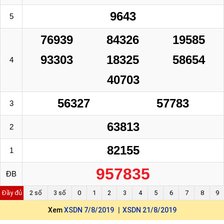
9643
5
76939
84326
19585
93303
18325
58654
4
40703
56327
57783
3
63813
2
82155
1
957835
ĐB
Đầy đủ
2 số
3 số
0
1
2
3
4
5
6
7
8
9
Xem
XSDN 7/8/2019
XSDN 21/8/2019