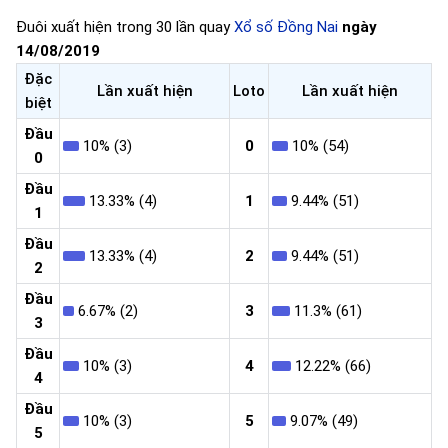
Đuôi xuất hiện trong 30 lần quay
Xổ số Đồng Nai
ngày
14/08/2019
Đặc
Lần xuất hiện
Loto
Lần xuất hiện
biệt
Đầu
10% (3)
0
10% (54)
0
Đầu
13.33% (4)
1
9.44% (51)
1
Đầu
13.33% (4)
2
9.44% (51)
2
Đầu
6.67% (2)
3
11.3% (61)
3
Đầu
10% (3)
4
12.22% (66)
4
Đầu
10% (3)
5
9.07% (49)
5