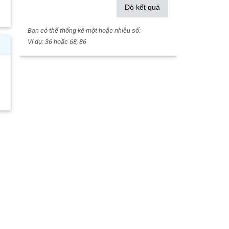
Dò kết quả
Bạn có thể thống kê một hoặc nhiều số:
Ví dụ: 36 hoặc 68, 86