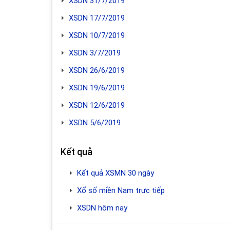
XSDN 31/7/2019
XSDN 17/7/2019
XSDN 10/7/2019
XSDN 3/7/2019
XSDN 26/6/2019
XSDN 19/6/2019
XSDN 12/6/2019
XSDN 5/6/2019
Kết quả
Kết quả XSMN 30 ngày
Xổ số miền Nam trực tiếp
XSDN hôm nay