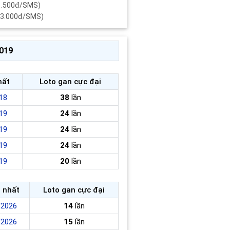
1.500đ/SMS)
3.000đ/SMS)
019
hất
Loto gan cực đại
18
38
lần
19
24
lần
19
24
lần
19
24
lần
19
20
lần
 nhất
Loto gan cực đại
/2026
14
lần
/2026
15
lần