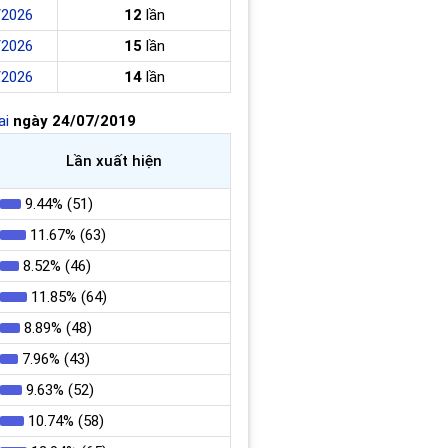
/2026
12
lần
/2026
15
lần
/2026
14
lần
ai
ngày 24/07/2019
Lần xuất hiện
9.44% (51)
11.67% (63)
8.52% (46)
11.85% (64)
8.89% (48)
7.96% (43)
9.63% (52)
10.74% (58)