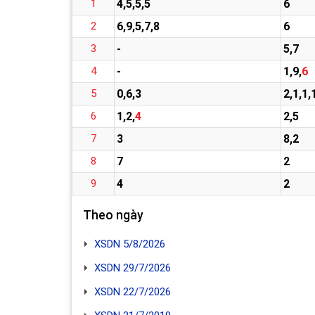
1
4,5,5,5
6
2
6,9,5,7,8
6
3
-
5,7
4
-
1,9,
6
5
0,6,3
2,1,1,
6
1,2,
4
2,5
7
3
8,2
8
7
2
9
4
2
Theo ngày
XSDN 5/8/2026
XSDN 29/7/2026
XSDN 22/7/2026