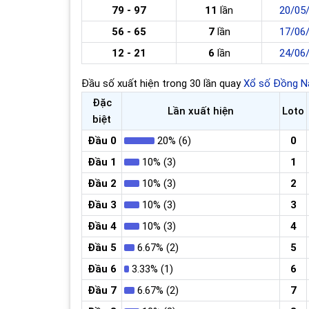
79 - 97
11
lần
20/05
56 - 65
7
lần
17/06
12 - 21
6
lần
24/06
Đầu số xuất hiện trong 30 lần quay
Xổ số Đồng N
Đặc
Lần xuất hiện
Loto
biệt
Đầu 0
20% (6)
0
Đầu 1
10% (3)
1
Đầu 2
10% (3)
2
Đầu 3
10% (3)
3
Đầu 4
10% (3)
4
Đầu 5
6.67% (2)
5
Đầu 6
3.33% (1)
6
Đầu 7
6.67% (2)
7