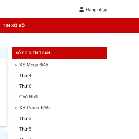
Đăng nhập
TIN XỔ SỐ
XỔ SỐ ĐIỆN TOÁN
XS Mega 6/45
Thứ 4
Thứ 6
Chủ Nhật
XS Power 6/55
Thứ 3
Thứ 5