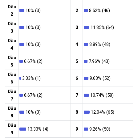
Đầu
10% (3)
2
8.52% (46)
2
Đầu
10% (3)
3
11.85% (64)
3
Đầu
10% (3)
4
8.89% (48)
4
Đầu
6.67% (2)
5
7.96% (43)
5
Đầu
3.33% (1)
6
9.63% (52)
6
Đầu
6.67% (2)
7
10.74% (58)
7
Đầu
10% (3)
8
12.04% (65)
8
Đầu
13.33% (4)
9
9.26% (50)
9