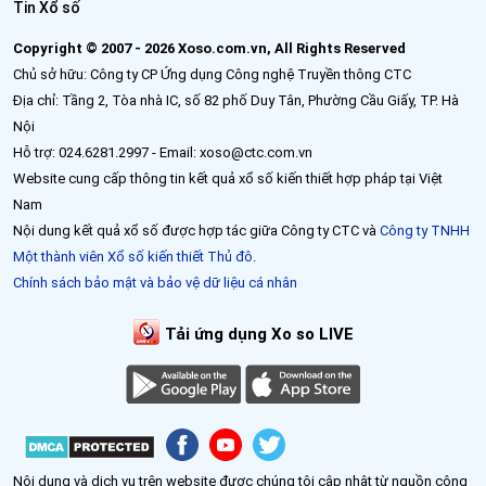
Tin Xổ số
Copyright © 2007 - 2026 Xoso.com.vn, All Rights Reserved
Chủ sở hữu: Công ty CP Ứng dụng Công nghệ Truyền thông CTC
Địa chỉ: Tầng 2, Tòa nhà IC, số 82 phố Duy Tân, Phường Cầu Giấy, TP. Hà
Nội
Hỗ trợ: 024.6281.2997 - Email: xoso@ctc.com.vn
Website cung cấp thông tin kết quả xổ số kiến thiết hợp pháp tại Việt
Nam
Nội dung kết quả xổ số được hợp tác giữa Công ty CTC và
Công ty TNHH
Một thành viên Xổ số kiến thiết Thủ đô
.
Chính sách bảo mật và bảo vệ dữ liệu cá nhân
Tải ứng dụng Xo so LIVE
Nội dung và dịch vụ trên website được chúng tôi cập nhật từ nguồn công