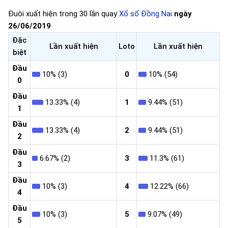
Đuôi xuất hiện trong 30 lần quay
Xổ số Đồng Nai
ngày
26/06/2019
Đặc
Lần xuất hiện
Loto
Lần xuất hiện
biệt
Đầu
10% (3)
0
10% (54)
0
Đầu
13.33% (4)
1
9.44% (51)
1
Đầu
13.33% (4)
2
9.44% (51)
2
Đầu
6.67% (2)
3
11.3% (61)
3
Đầu
10% (3)
4
12.22% (66)
4
Đầu
10% (3)
5
9.07% (49)
5