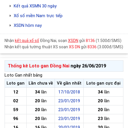
Kết quả XSMN 30 ngày
Xổ số miền Nam trực tiếp
XSDN hôm nay
Nhận
kết quả xổ số
Đồng Nai, soạn
XSDN
gửi
8136
(1.500đ/SMS)
Nhận kết quả tường thuật XS soạn
XS DN
gửi
8336
(3.000đ/SMS)
Thống kê Loto gan Đồng Nai
ngày 26/06/2019
Loto Gan nhất bảng
Loto gan
Lần chưa về
Về gần nhất
Loto gan cực đại
12
34
lần
17/10/2018
34
lần
02
20
lần
23/01/2019
20
lần
59
20
lần
23/01/2019
20
lần
96
20
lần
23/01/2019
23
lần
16
16
lần
20/02/2019
20
lần