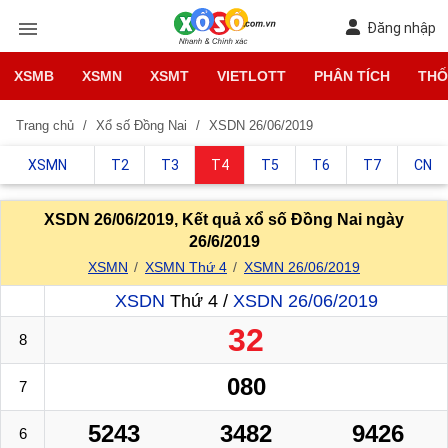
Đăng nhập
XSMB
XSMN
XSMT
VIETLOTT
PHÂN TÍCH
THỐ
Trang chủ
Xổ số Đồng Nai
XSDN 26/06/2019
XSMN
T2
T3
T4
T5
T6
T7
CN
XSDN 26/06/2019, Kết quả xổ số Đồng Nai ngày
26/6/2019
XSMN
XSMN Thứ 4
XSMN 26/06/2019
XSDN
Thứ 4 /
XSDN 26/06/2019
32
8
080
7
5243
3482
9426
6