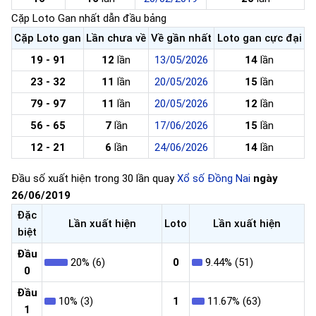
Cặp Loto Gan nhất dẫn đầu bảng
Cặp Loto gan
Lần chưa về
Về gần nhất
Loto gan cực đại
19 - 91
12
lần
13/05/2026
14
lần
23 - 32
11
lần
20/05/2026
15
lần
79 - 97
11
lần
20/05/2026
12
lần
56 - 65
7
lần
17/06/2026
15
lần
12 - 21
6
lần
24/06/2026
14
lần
Đầu số xuất hiện trong 30 lần quay
Xổ số Đồng Nai
ngày
26/06/2019
Đặc
Lần xuất hiện
Loto
Lần xuất hiện
biệt
Đầu
20% (6)
0
9.44% (51)
0
Đầu
10% (3)
1
11.67% (63)
1