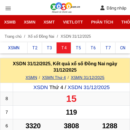
Đăng nhập
XSMB
XSMN
XSMT
VIETLOTT
PHÂN TÍCH
THỐ
Trang chủ
Xổ số Đồng Nai
XSDN 31/12/2025
XSMN
T2
T3
T4
T5
T6
T7
CN
XSDN 31/12/2025, Kết quả xổ số Đồng Nai ngày
31/12/2025
XSMN
XSMN Thứ 4
XSMN 31/12/2025
XSDN
Thứ 4 /
XSDN 31/12/2025
15
8
119
7
3320
3808
1288
6