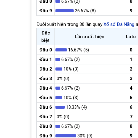
Đầu 8
6.67% (2)
8
Đầu 9
26.67% (8)
9
Đuôi xuất hiện trong 30 lần quay
Xổ số Đà Nẵng
Đặc
Lần xuất hiện
Loto
biệt
Đầu 0
16.67% (5)
0
Đầu 1
6.67% (2)
1
Đầu 2
10% (3)
2
Đầu 3
0% (0)
3
Đầu 4
6.67% (2)
4
Đầu 5
10% (3)
5
Đầu 6
13.33% (4)
6
Đầu 7
0% (0)
7
Đầu 8
6.67% (2)
8
Đầu 9
30% (9)
9