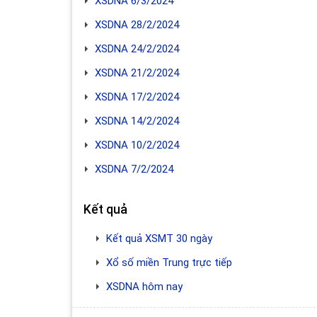
XSDNA 6/3/2024
XSDNA 28/2/2024
XSDNA 24/2/2024
XSDNA 21/2/2024
XSDNA 17/2/2024
XSDNA 14/2/2024
XSDNA 10/2/2024
XSDNA 7/2/2024
Kết quả
Kết quả XSMT 30 ngày
Xổ số miền Trung trực tiếp
XSDNA hôm nay