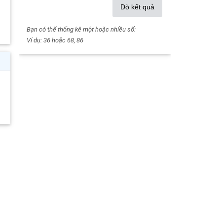
Dò kết quả
Bạn có thể thống kê một hoặc nhiều số:
Ví dụ: 36 hoặc 68, 86