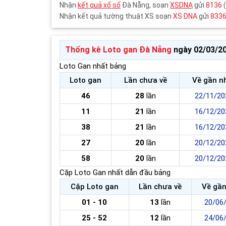
Nhận
kết quả xổ số
Đà Nẵng, soạn
XSDNA
gửi
8136
(
Nhận kết quả tường thuật XS soạn
XS DNA
gửi
833
Thống kê Loto gan Đà Nẵng
ngày 02/03/2
Loto Gan nhất bảng
Loto gan
Lần chưa về
Về gần n
46
28
lần
22/11/20
11
21
lần
16/12/20
38
21
lần
16/12/20
27
20
lần
20/12/20
58
20
lần
20/12/20
Cặp Loto Gan nhất dẫn đầu bảng
Cặp Loto gan
Lần chưa về
Về gần
01 - 10
13
lần
20/06
25 - 52
12
lần
24/06