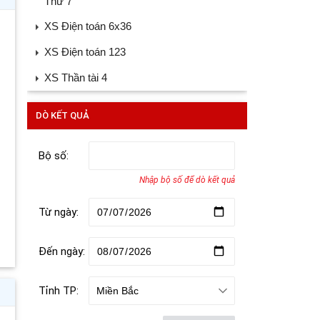
Thứ 7
XS Điện toán 6x36
XS Điện toán 123
XS Thần tài 4
DÒ KẾT QUẢ
Bộ số:
Nhập bộ số để dò kết quả
Từ ngày:
Đến ngày:
Tỉnh TP: