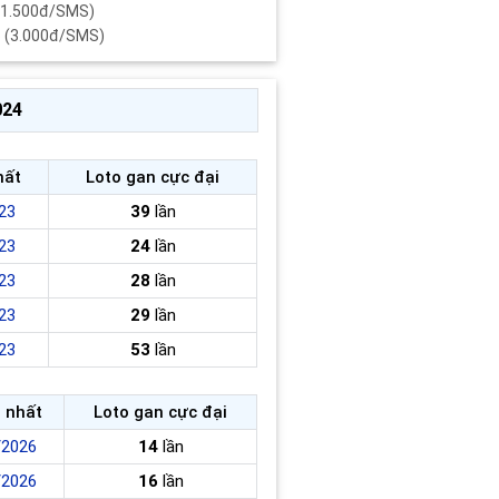
1.500đ/SMS)
6
(3.000đ/SMS)
024
hất
Loto gan cực đại
23
39
lần
23
24
lần
23
28
lần
23
29
lần
23
53
lần
 nhất
Loto gan cực đại
/2026
14
lần
/2026
16
lần