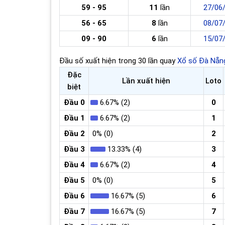
59 - 95
11
lần
27/06
56 - 65
8
lần
08/07
09 - 90
6
lần
15/07
Đầu số xuất hiện trong 30 lần quay
Xổ số Đà Nẵn
Đặc
Lần xuất hiện
Loto
biệt
Đầu 0
6.67% (2)
0
Đầu 1
6.67% (2)
1
Đầu 2
0% (0)
2
Đầu 3
13.33% (4)
3
Đầu 4
6.67% (2)
4
Đầu 5
0% (0)
5
Đầu 6
16.67% (5)
6
Đầu 7
16.67% (5)
7