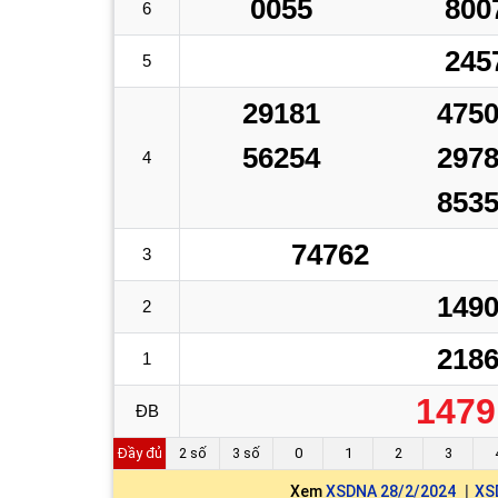
0055
800
6
245
5
29181
475
56254
297
4
853
74762
3
149
2
218
1
1479
ĐB
Đầy đủ
2 số
3 số
0
1
2
3
Xem
XSDNA 28/2/2024
XS