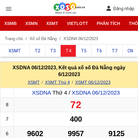
Đăng nhập
XSMB
XSMN
XSMT
VIETLOTT
PHÂN TÍCH
THỐ
Trang chủ
Xổ số Đà Nẵng
XSDNA 06/12/2023
XSMT
T2
T3
T4
T5
T6
T7
CN
XSDNA 06/12/2023, Kết quả xổ số Đà Nẵng ngày
6/12/2023
XSMT
XSMT Thứ 4
XSMT 06/12/2023
XSDNA
Thứ 4 /
XSDNA 06/12/2023
72
8
400
7
9602
9957
9125
6