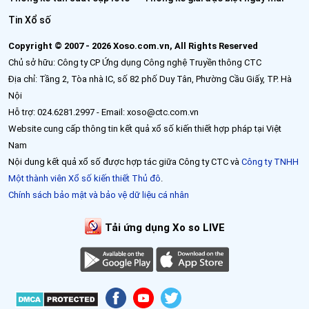
Tin Xổ số
Copyright © 2007 - 2026 Xoso.com.vn, All Rights Reserved
Chủ sở hữu: Công ty CP Ứng dụng Công nghệ Truyền thông CTC
Địa chỉ: Tầng 2, Tòa nhà IC, số 82 phố Duy Tân, Phường Cầu Giấy, TP. Hà
Nội
Hỗ trợ: 024.6281.2997 - Email: xoso@ctc.com.vn
Website cung cấp thông tin kết quả xổ số kiến thiết hợp pháp tại Việt
Nam
Nội dung kết quả xổ số được hợp tác giữa Công ty CTC và
Công ty TNHH
Một thành viên Xổ số kiến thiết Thủ đô
.
Chính sách bảo mật và bảo vệ dữ liệu cá nhân
Tải ứng dụng Xo so LIVE