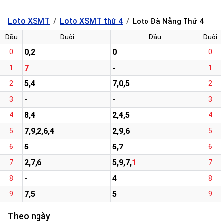
Loto XSMT
Loto XSMT thứ 4
Loto Đà Nẵng Thứ 4
Đầu
Đuôi
Đầu
Đuôi
0,2
0
0
0
7
-
1
1
5,4
7,0,5
2
2
-
-
3
3
8,4
2,4,5
4
4
7,9,2,6,4
2,9,6
5
5
5
5,7
6
6
2,7,6
5,9,7,
1
7
7
-
4
8
8
7,5
5
9
9
Theo ngày