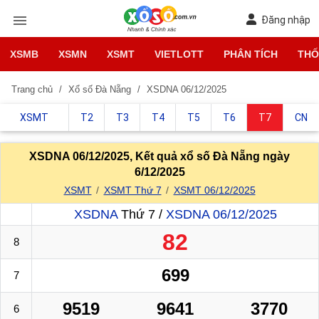
Đăng nhập
XSMB
XSMN
XSMT
VIETLOTT
PHÂN TÍCH
THỐ
Trang chủ
Xổ số Đà Nẵng
XSDNA 06/12/2025
XSMT
T2
T3
T4
T5
T6
T7
CN
XSDNA 06/12/2025, Kết quả xổ số Đà Nẵng ngày
6/12/2025
XSMT
XSMT Thứ 7
XSMT 06/12/2025
XSDNA
Thứ 7 /
XSDNA 06/12/2025
82
8
699
7
9519
9641
3770
6