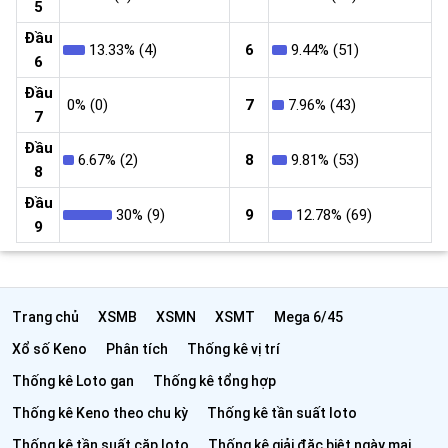
5
Đầu
13.33% (4)
6
9.44% (51)
6
Đầu
0% (0)
7
7.96% (43)
7
Đầu
6.67% (2)
8
9.81% (53)
8
Đầu
30% (9)
9
12.78% (69)
9
Trang chủ
XSMB
XSMN
XSMT
Mega 6/45
Xổ số Keno
Phân tích
Thống kê vị trí
Thống kê Loto gan
Thống kê tổng hợp
Thống kê Keno theo chu kỳ
Thống kê tần suất loto
Thống kê tần suất cặp loto
Thống kê giải đặc biệt ngày mai