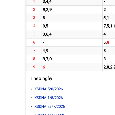
1
3,4,4
-
2
9,2,9
2
3
8
5,1
4
9,5
7,5,1,
5
3,6,4
4
6
-
5,
9
7
4,9
8
8
9,7,0
3
9
6
2,8,2,
Theo ngày
XSDNA 5/8/2026
XSDNA 1/8/2026
XSDNA 29/7/2026