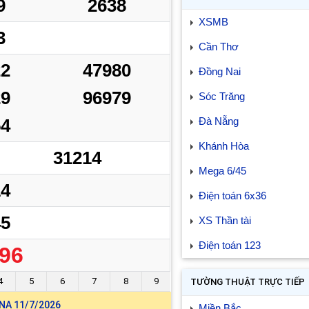
9
2638
XSMB
3
Cần Thơ
22
47980
Đồng Nai
29
96979
Sóc Trăng
54
Đà Nẵng
Khánh Hòa
31214
Mega 6/45
14
Điện toán 6x36
45
XS Thần tài
Điện toán 123
96
4
5
6
7
8
9
TƯỜNG THUẬT TRỰC TIẾP
NA 11/7/2026
Miền Bắc