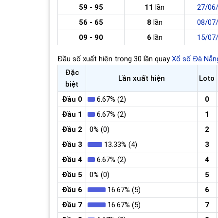
59 - 95
11
lần
27/06
56 - 65
8
lần
08/07
09 - 90
6
lần
15/07
Đầu số xuất hiện trong 30 lần quay
Xổ số Đà Nẵn
Đặc
Lần xuất hiện
Loto
biệt
Đầu 0
6.67% (2)
0
Đầu 1
6.67% (2)
1
Đầu 2
0% (0)
2
Đầu 3
13.33% (4)
3
Đầu 4
6.67% (2)
4
Đầu 5
0% (0)
5
Đầu 6
16.67% (5)
6
Đầu 7
16.67% (5)
7