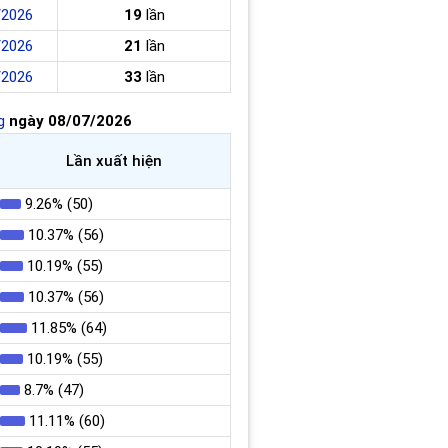
/2026
19
lần
/2026
21
lần
/2026
33
lần
g
ngày 08/07/2026
Lần xuất hiện
9.26% (50)
10.37% (56)
10.19% (55)
10.37% (56)
11.85% (64)
10.19% (55)
8.7% (47)
11.11% (60)