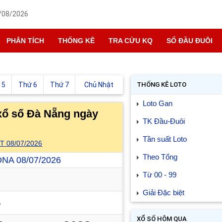
6/08/2026
PHÂN TÍCH
THỐNG KÊ
TRA CỨU KQ
SỔ ĐẦU ĐUÔI
 5
Thứ 6
Thứ 7
Chủ Nhật
THỐNG KÊ LOTO
Loto Gan
xổ số Đà Nẵng ngày
TK Đầu-Đuôi
Tần suất Loto
T 08/07/2026
Theo Tổng
NA 08/07/2026
Từ 00 - 99
Giải Đặc biệt
6
XỔ SỐ HÔM QUA