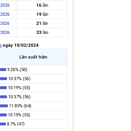
/2026
16
lần
/2026
19
lần
/2026
21
lần
/2026
33
lần
g
ngày 10/02/2024
Lần xuất hiện
9.26% (50)
10.37% (56)
10.19% (55)
10.37% (56)
11.85% (64)
10.19% (55)
8.7% (47)