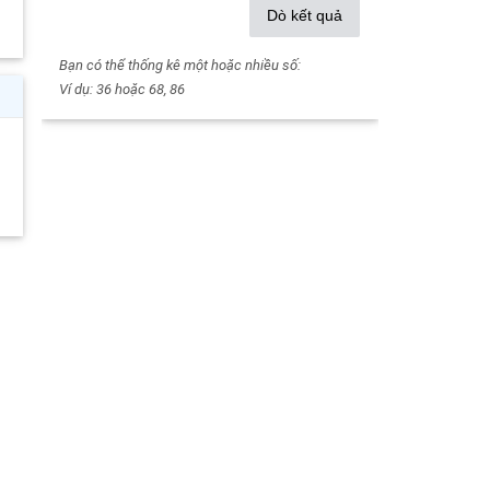
Dò kết quả
Bạn có thể thống kê một hoặc nhiều số:
Ví dụ: 36 hoặc 68, 86