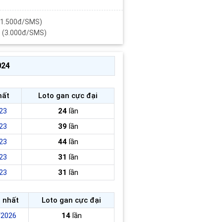
1.500đ/SMS)
6
(3.000đ/SMS)
024
hất
Loto gan cực đại
23
24
lần
23
39
lần
23
44
lần
23
31
lần
23
31
lần
 nhất
Loto gan cực đại
/2026
14
lần