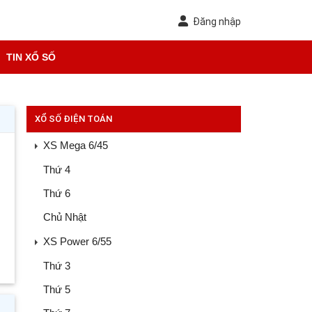
Đăng nhập
TIN XỔ SỐ
XỔ SỐ ĐIỆN TOÁN
XS Mega 6/45
Thứ 4
Thứ 6
Chủ Nhật
XS Power 6/55
Thứ 3
Thứ 5