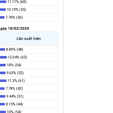
11.11% (60)
10.19% (55)
7.78% (42)
ngày 10/02/2024
Lần xuất hiện
8.89% (48)
12.04% (65)
10% (54)
9.63% (52)
11.3% (61)
7.78% (42)
9.44% (51)
8.15% (44)
10% (54)