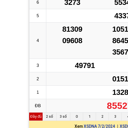
3273
553
6
433
5
81309
105
09608
864
4
356
49791
3
015
2
132
1
8552
ĐB
Đầy đủ
2 số
3 số
0
1
2
3
Xem
XSDNA 7/2/2024
XSD