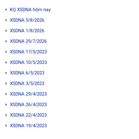
KQ XSDNA hôm nay
XSDNA 5/8/2026
XSDNA 1/8/2026
XSDNA 29/7/2026
XSDNA 17/5/2023
XSDNA 10/5/2023
XSDNA 6/5/2023
XSDNA 3/5/2023
XSDNA 29/4/2023
XSDNA 26/4/2023
XSDNA 22/4/2023
XSDNA 19/4/2023