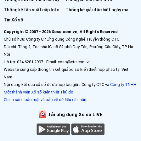
Thống kê tần suất cặp loto
Thống kê giải đặc biệt ngày mai
Tin Xổ số
Copyright © 2007 - 2026 Xoso.com.vn, All Rights Reserved
Chủ sở hữu: Công ty CP Ứng dụng Công nghệ Truyền thông CTC
Địa chỉ: Tầng 2, Tòa nhà IC, số 82 phố Duy Tân, Phường Cầu Giấy, TP. Hà
Nội
Hỗ trợ: 024.6281.2997 - Email: xoso@ctc.com.vn
Website cung cấp thông tin kết quả xổ số kiến thiết hợp pháp tại Việt
Nam
Nội dung kết quả xổ số được hợp tác giữa Công ty CTC và
Công ty TNHH
Một thành viên Xổ số kiến thiết Thủ đô
.
Chính sách bảo mật và bảo vệ dữ liệu cá nhân
Tải ứng dụng Xo so LIVE