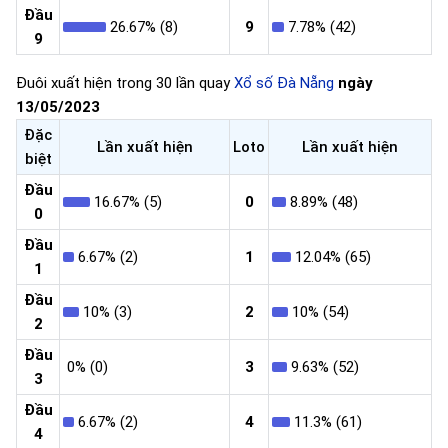
Đầu
26.67% (8)
9
7.78% (42)
9
Đuôi xuất hiện trong 30 lần quay
Xổ số Đà Nẵng
ngày
13/05/2023
Đặc
Lần xuất hiện
Loto
Lần xuất hiện
biệt
Đầu
16.67% (5)
0
8.89% (48)
0
Đầu
6.67% (2)
1
12.04% (65)
1
Đầu
10% (3)
2
10% (54)
2
Đầu
0% (0)
3
9.63% (52)
3
Đầu
6.67% (2)
4
11.3% (61)
4