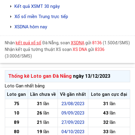
Kết quả XSMT 30 ngày
Xổ số miền Trung trực tiếp
XSDNA hôm nay
Nhận
kết quả xổ số
Đà Nẵng, soạn
XSDNA
gửi
8136
(1.500đ/SMS)
Nhận kết quả tường thuật XS soạn
XS DNA
gửi
8336
(3.000đ/SMS)
Thống kê Loto gan Đà Nẵng
ngày 13/12/2023
Loto Gan nhất bảng
Loto gan
Lần chưa về
Về gần nhất
Loto gan cực đại
75
31
lần
23/08/2023
31
lần
10
26
lần
09/09/2023
43
lần
89
21
lần
27/09/2023
32
lần
80
19
lần
04/10/2023
33
lần