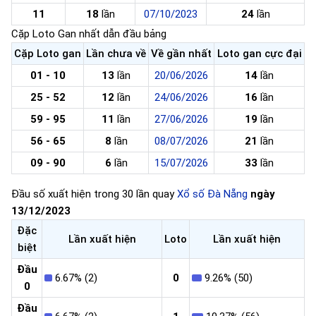
11
18
lần
07/10/2023
24
lần
Cặp Loto Gan nhất dẫn đầu bảng
Cặp Loto gan
Lần chưa về
Về gần nhất
Loto gan cực đại
01 - 10
13
lần
20/06/2026
14
lần
25 - 52
12
lần
24/06/2026
16
lần
59 - 95
11
lần
27/06/2026
19
lần
56 - 65
8
lần
08/07/2026
21
lần
09 - 90
6
lần
15/07/2026
33
lần
Đầu số xuất hiện trong 30 lần quay
Xổ số Đà Nẵng
ngày
13/12/2023
Đặc
Lần xuất hiện
Loto
Lần xuất hiện
biệt
Đầu
6.67% (2)
0
9.26% (50)
0
Đầu