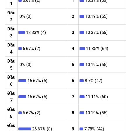
6.67% (2)
1
10.37% (56)
1
Đầu
0% (0)
2
10.19% (55)
2
Đầu
13.33% (4)
3
10.37% (56)
3
Đầu
6.67% (2)
4
11.85% (64)
4
Đầu
0% (0)
5
10.19% (55)
5
Đầu
16.67% (5)
6
8.7% (47)
6
Đầu
16.67% (5)
7
11.11% (60)
7
Đầu
6.67% (2)
8
10.19% (55)
8
Đầu
26.67% (8)
9
7.78% (42)