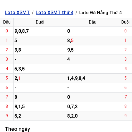
Loto XSMT
Loto XSMT thứ 4
Loto Đà Nẵng Thứ 4
Đầu
Đuôi
Đầu
Đuôi
9,0,8,7
0
0
0
5
8,
5
1
1
9,8
9,5
2
2
-
4
3
3
5,3,5
-
4
4
2,
1
1,4,9,8,4
5
5
-
-
6
6
8
0
7
7
9,1,5
0,7,2
8
8
5,2
8,2,0
9
9
Theo ngày