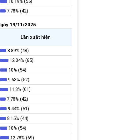
10.19% (55)
7.78% (42)
ngày 19/11/2025
Lần xuất hiện
8.89% (48)
12.04% (65)
10% (54)
9.63% (52)
11.3% (61)
7.78% (42)
9.44% (51)
8.15% (44)
10% (54)
12.78% (69)