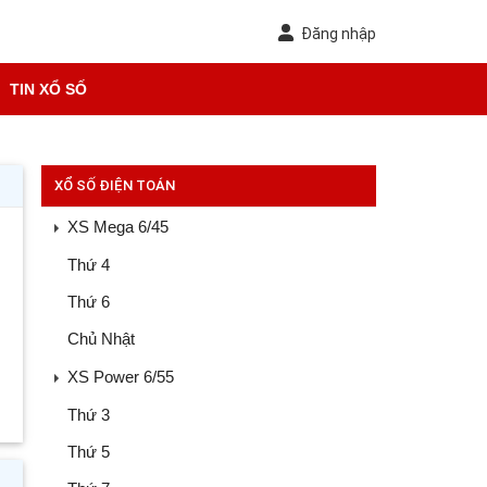
Đăng nhập
TIN XỔ SỐ
XỔ SỐ ĐIỆN TOÁN
XS Mega 6/45
Thứ 4
Thứ 6
Chủ Nhật
XS Power 6/55
Thứ 3
Thứ 5