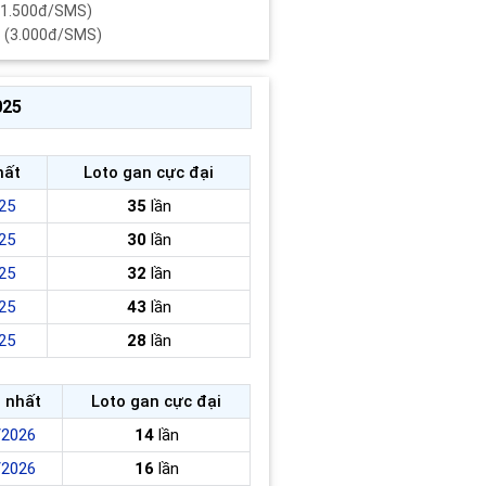
1.500đ/SMS)
6
(3.000đ/SMS)
025
hất
Loto gan cực đại
25
35
lần
25
30
lần
25
32
lần
25
43
lần
25
28
lần
 nhất
Loto gan cực đại
/2026
14
lần
/2026
16
lần