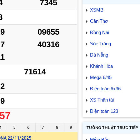
4
7345
XSMB
8
Cần Thơ
59
09655
Đồng Nai
67
40316
Sóc Trăng
11
Đà Nẵng
Khánh Hòa
71614
Mega 6/45
92
Điện toán 6x36
79
XS Thần tài
Điện toán 123
57
4
5
6
7
8
9
TƯỜNG THUẬT TRỰC TIẾP
NA 22/11/2025
Miền Bắc