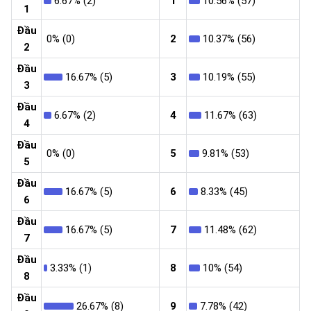
6.67% (2)
1
10.56% (57)
1
Đầu
0% (0)
2
10.37% (56)
2
Đầu
16.67% (5)
3
10.19% (55)
3
Đầu
6.67% (2)
4
11.67% (63)
4
Đầu
0% (0)
5
9.81% (53)
5
Đầu
16.67% (5)
6
8.33% (45)
6
Đầu
16.67% (5)
7
11.48% (62)
7
Đầu
3.33% (1)
8
10% (54)
8
Đầu
26.67% (8)
9
7.78% (42)