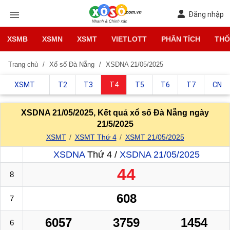
Đăng nhập
XSMB
XSMN
XSMT
VIETLOTT
PHÂN TÍCH
THỐ
Trang chủ
Xổ số Đà Nẵng
XSDNA 21/05/2025
XSMT
T2
T3
T4
T5
T6
T7
CN
XSDNA 21/05/2025, Kết quả xổ số Đà Nẵng ngày
21/5/2025
XSMT
XSMT Thứ 4
XSMT 21/05/2025
XSDNA
Thứ 4 /
XSDNA 21/05/2025
44
8
608
7
6057
3759
1454
6