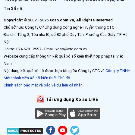
Tin Xổ số
Copyright © 2007 - 2026 Xoso.com.vn, All Rights Reserved
Chủ sở hữu: Công ty CP Ứng dụng Công nghệ Truyền thông CTC
Địa chỉ: Tầng 2, Tòa nhà IC, số 82 phố Duy Tân, Phường Cầu Giấy, TP. Hà
Nội
Hỗ trợ: 024.6281.2997 - Email: xoso@ctc.com.vn
Website cung cấp thông tin kết quả xổ số kiến thiết hợp pháp tại Việt
Nam
Nội dung kết quả xổ số được hợp tác giữa Công ty CTC và
Công ty TNHH
Một thành viên Xổ số kiến thiết Thủ đô
.
Chính sách bảo mật và bảo vệ dữ liệu cá nhân
Tải ứng dụng Xo so LIVE