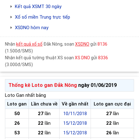
Kết quả XSMT 30 ngày
Xổ số miền Trung trực tiếp
XSDNO hôm nay
Nhận
kết quả xổ số
Đắk Nông, soạn
XSDNO
gửi
8136
(1.500đ/SMS)
Nhận kết quả tường thuật XS soạn
XS DNO
gửi
8336
(3.000đ/SMS)
Thống kê Loto gan Đắk Nông
ngày 01/06/2019
Loto Gan nhất bảng
Loto gan
Lần chưa về
Về gần nhất
Loto gan cực đại
50
27
lần
10/11/2018
27
lần
26
22
lần
15/12/2018
22
lần
53
22
lần
15/12/2018
26
lần