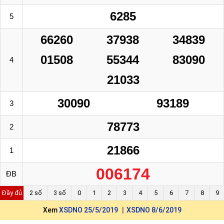
6285
5
66260
37938
34839
01508
55344
83090
4
21033
30090
93189
3
78773
2
21866
1
006174
ĐB
Đầy đủ
2 số
3 số
0
1
2
3
4
5
6
7
8
9
Xem
XSDNO 25/5/2019
XSDNO 8/6/2019