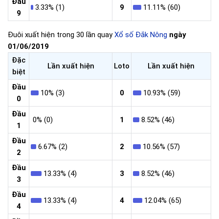
Đầu
3.33% (1)
9
11.11% (60)
9
Đuôi xuất hiện trong 30 lần quay
Xổ số Đắk Nông
ngày
01/06/2019
Đặc
Lần xuất hiện
Loto
Lần xuất hiện
biệt
Đầu
10% (3)
0
10.93% (59)
0
Đầu
0% (0)
1
8.52% (46)
1
Đầu
6.67% (2)
2
10.56% (57)
2
Đầu
13.33% (4)
3
8.52% (46)
3
Đầu
13.33% (4)
4
12.04% (65)
4