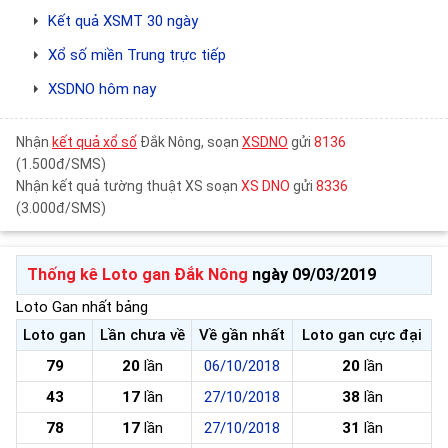
Kết quả XSMT 30 ngày
Xổ số miền Trung trực tiếp
XSDNO hôm nay
Nhận
kết quả xổ số
Đắk Nông, soạn
XSDNO
gửi
8136
(1.500đ/SMS)
Nhận kết quả tường thuật XS soạn
XS DNO
gửi
8336
(3.000đ/SMS)
Thống kê Loto gan Đắk Nông
ngày 09/03/2019
Loto Gan nhất bảng
Loto gan
Lần chưa về
Về gần nhất
Loto gan cực đại
79
20
lần
06/10/2018
20
lần
43
17
lần
27/10/2018
38
lần
78
17
lần
27/10/2018
31
lần