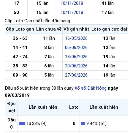
17
15
lần
10/11/2018
41
lần
50
15
lần
10/11/2018
17
lần
Cặp Loto Gan nhất dẫn đầu bảng
Cặp Loto gan
Lần chưa về
Về gần nhất
Loto gan cực đại
36 - 63
11
lần
16/05/2026
13
lần
14 - 41
8
lần
06/06/2026
12
lần
47 - 74
7
lần
13/06/2026
19
lần
38 - 83
6
lần
20/06/2026
14
lần
09 - 90
5
lần
27/06/2026
19
lần
Đầu số xuất hiện trong 30 lần quay
Xổ số Đắk Nông
ngày
09/03/2019
Đặc
Lần xuất hiện
Loto
Lần xuất hiện
biệt
Đầu
13.33% (4)
0
9.44% (51)
0