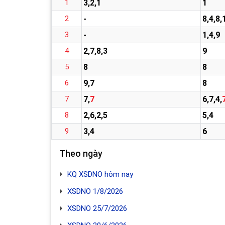
1
3,2,1
1
2
-
8,4,8,
3
-
1,4,9
4
2,7,8,3
9
5
8
8
6
9,7
8
7
7,
7
6,7,4,
8
2,6,2,5
5,4
9
3,4
6
Theo ngày
KQ XSDNO hôm nay
XSDNO 1/8/2026
XSDNO 25/7/2026