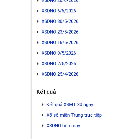
XSDNO 20/6/2026
XSDNO 6/6/2026
XSDNO 30/5/2026
XSDNO 23/5/2026
XSDNO 16/5/2026
XSDNO 9/5/2026
XSDNO 2/5/2026
XSDNO 25/4/2026
Kết quả
Kết quả XSMT 30 ngày
Xổ số miền Trung trực tiếp
XSDNO hôm nay