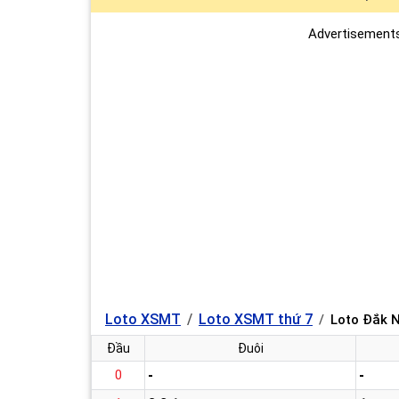
Advertisement
Loto XSMT
Loto XSMT thứ 7
Loto Đắk 
Đầu
Đuôi
0
-
-