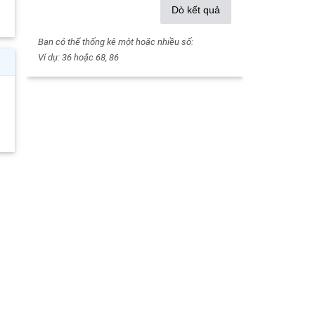
Dò kết quả
Bạn có thể thống kê một hoặc nhiều số:
Ví dụ: 36 hoặc 68, 86