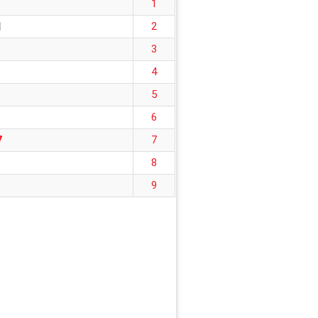
1
1
2
3
4
5
6
7
7
8
9