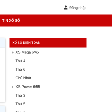
Đăng nhập
TIN XỔ SỐ
XỔ SỐ ĐIỆN TOÁN
XS Mega 6/45
Thứ 4
Thứ 6
Chủ Nhật
XS Power 6/55
Thứ 3
Thứ 5