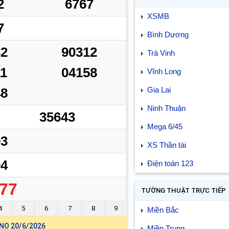
2
6767
XSMB
7
Bình Dương
82
90312
Trà Vinh
11
04158
Vĩnh Long
48
Gia Lai
Ninh Thuận
35643
Mega 6/45
93
XS Thần tài
94
Điện toán 123
77
TƯỜNG THUẬT TRỰC TIẾP
4
5
6
7
8
9
Miền Bắc
NO 20/6/2026
Miền Trung