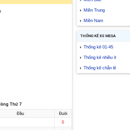
Miền Trung
s
Miền Nam
THỐNG KÊ XS MEGA
Thống kê 01-45
Thống kê nhiều ít
Thống kê chẵn lẻ
Nông Thứ 7
Đầu
Đuôi
0