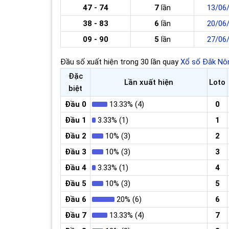
47 - 74
7
lần
13/06
38 - 83
6
lần
20/06
09 - 90
5
lần
27/06
Đầu số xuất hiện trong 30 lần quay
Xổ số Đắk Nô
Đặc
Lần xuất hiện
Loto
biệt
Đầu 0
13.33% (4)
0
Đầu 1
3.33% (1)
1
Đầu 2
10% (3)
2
Đầu 3
10% (3)
3
Đầu 4
3.33% (1)
4
Đầu 5
10% (3)
5
Đầu 6
20% (6)
6
Đầu 7
13.33% (4)
7