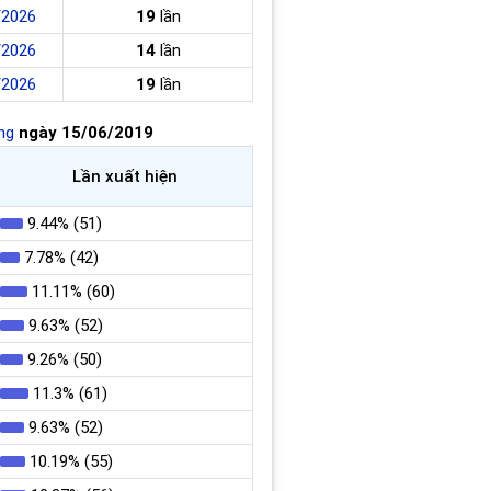
/2026
19
lần
/2026
14
lần
/2026
19
lần
ng
ngày 15/06/2019
Lần xuất hiện
9.44% (51)
7.78% (42)
11.11% (60)
9.63% (52)
9.26% (50)
11.3% (61)
9.63% (52)
10.19% (55)