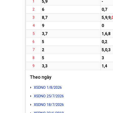
1
5,9
-
2
6
0,7
3
8,7
5,9,9,
4
9
0
5
3,7
1,6,8
6
5
0,2
7
2
5,0,3
8
5
3
9
3,3
1,4
Theo ngày
XSDNO 1/8/2026
XSDNO 25/7/2026
XSDNO 18/7/2026