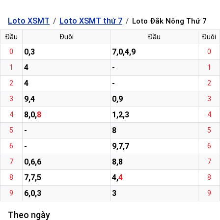
Loto XSMT
Loto XSMT thứ 7
Loto Đắk Nông Thứ 7
Đầu
Đuôi
Đầu
Đuôi
0,3
7,0,4,9
0
0
4
-
1
1
4
-
2
2
9,4
0,9
3
3
8,0,
8
1,2,3
4
4
-
8
5
5
-
9,7,7
6
6
0,6,6
8,8
7
7
7,7,5
4,
4
8
8
6,0,3
3
9
9
Theo ngày