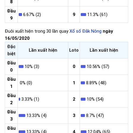
8
Đầu
6.67% (2)
9
11.3% (61)
9
Đuôi xuất hiện trong 30 lần quay
Xổ số Đắk Nông
ngày
16/05/2020
Đặc
Lần xuất hiện
Loto
Lần xuất hiện
biệt
Đầu
10% (3)
0
10.56% (57)
0
Đầu
0% (0)
1
8.89% (48)
1
Đầu
3.33% (1)
2
10% (54)
2
Đầu
13.33% (4)
3
8.7% (47)
3
Đầu
13.33% (4)
4
12.04% (65)