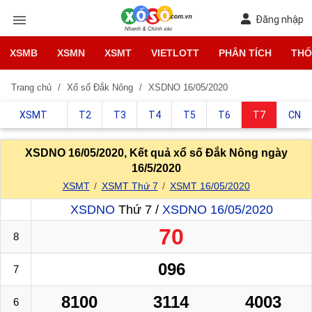
Đăng nhập
XSMB
XSMN
XSMT
VIETLOTT
PHÂN TÍCH
THỐ
Trang chủ
Xổ số Đắk Nông
XSDNO 16/05/2020
XSMT
T2
T3
T4
T5
T6
T7
CN
XSDNO 16/05/2020, Kết quả xổ số Đắk Nông ngày
16/5/2020
XSMT
XSMT Thứ 7
XSMT 16/05/2020
XSDNO
Thứ 7 /
XSDNO 16/05/2020
70
8
096
7
8100
3114
4003
6