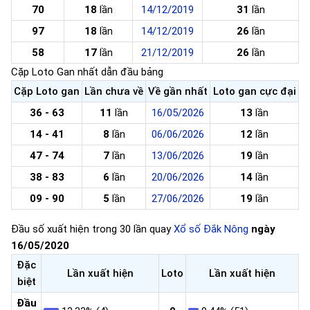
70
18
lần
14/12/2019
31
lần
97
18
lần
14/12/2019
26
lần
58
17
lần
21/12/2019
26
lần
Cặp Loto Gan nhất dẫn đầu bảng
Cặp Loto gan
Lần chưa về
Về gần nhất
Loto gan cực đại
36 - 63
11
lần
16/05/2026
13
lần
14 - 41
8
lần
06/06/2026
12
lần
47 - 74
7
lần
13/06/2026
19
lần
38 - 83
6
lần
20/06/2026
14
lần
09 - 90
5
lần
27/06/2026
19
lần
Đầu số xuất hiện trong 30 lần quay
Xổ số Đắk Nông
ngày
16/05/2020
Đặc
Lần xuất hiện
Loto
Lần xuất hiện
biệt
Đầu