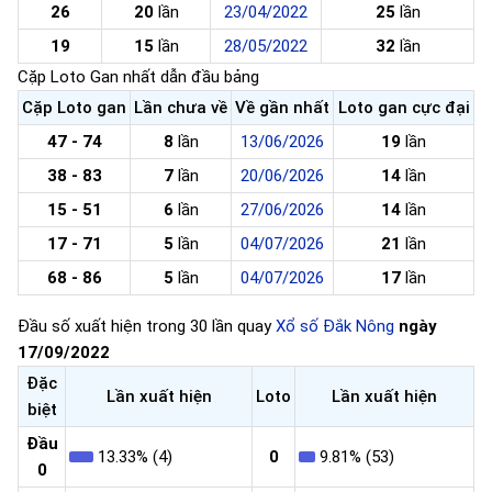
26
20
lần
23/04/2022
25
lần
19
15
lần
28/05/2022
32
lần
Cặp Loto Gan nhất dẫn đầu bảng
Cặp Loto gan
Lần chưa về
Về gần nhất
Loto gan cực đại
47 - 74
8
lần
13/06/2026
19
lần
38 - 83
7
lần
20/06/2026
14
lần
15 - 51
6
lần
27/06/2026
14
lần
17 - 71
5
lần
04/07/2026
21
lần
68 - 86
5
lần
04/07/2026
17
lần
Đầu số xuất hiện trong 30 lần quay
Xổ số Đắk Nông
ngày
17/09/2022
Đặc
Lần xuất hiện
Loto
Lần xuất hiện
biệt
Đầu
13.33% (4)
0
9.81% (53)
0