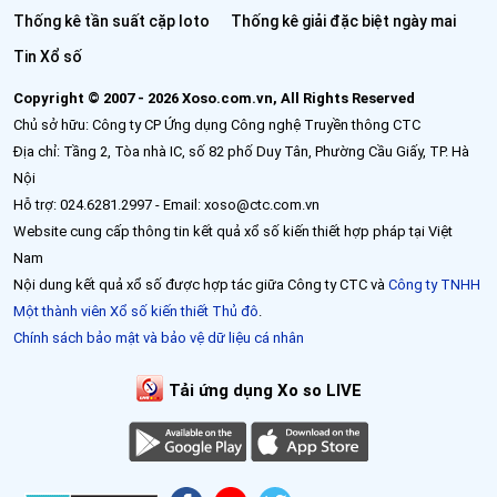
Thống kê tần suất cặp loto
Thống kê giải đặc biệt ngày mai
Tin Xổ số
Copyright © 2007 - 2026 Xoso.com.vn, All Rights Reserved
Chủ sở hữu: Công ty CP Ứng dụng Công nghệ Truyền thông CTC
Địa chỉ: Tầng 2, Tòa nhà IC, số 82 phố Duy Tân, Phường Cầu Giấy, TP. Hà
Nội
Hỗ trợ: 024.6281.2997 - Email: xoso@ctc.com.vn
Website cung cấp thông tin kết quả xổ số kiến thiết hợp pháp tại Việt
Nam
Nội dung kết quả xổ số được hợp tác giữa Công ty CTC và
Công ty TNHH
Một thành viên Xổ số kiến thiết Thủ đô
.
Chính sách bảo mật và bảo vệ dữ liệu cá nhân
Tải ứng dụng Xo so LIVE