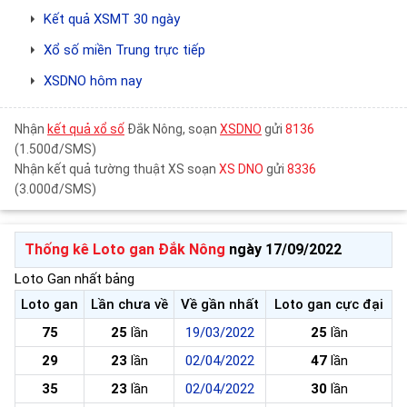
Kết quả XSMT 30 ngày
Xổ số miền Trung trực tiếp
XSDNO hôm nay
Nhận
kết quả xổ số
Đắk Nông, soạn
XSDNO
gửi
8136
(1.500đ/SMS)
Nhận kết quả tường thuật XS soạn
XS DNO
gửi
8336
(3.000đ/SMS)
Thống kê Loto gan Đắk Nông
ngày 17/09/2022
Loto Gan nhất bảng
Loto gan
Lần chưa về
Về gần nhất
Loto gan cực đại
75
25
lần
19/03/2022
25
lần
29
23
lần
02/04/2022
47
lần
35
23
lần
02/04/2022
30
lần