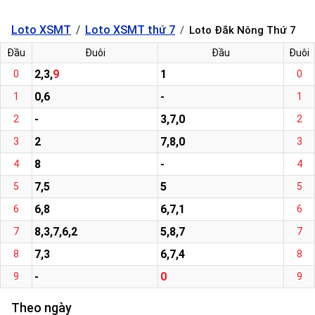
Loto XSMT
Loto XSMT thứ 7
Loto Đắk Nông Thứ 7
Đầu
Đuôi
Đầu
Đuôi
2,3,
9
1
0
0
0,6
-
1
1
-
3,7,0
2
2
2
7,8,0
3
3
8
-
4
4
7,5
5
5
5
6,8
6,7,1
6
6
8,3,7,6,2
5,8,7
7
7
7,3
6,7,4
8
8
-
0
9
9
Theo ngày