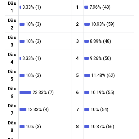
Đầu
3.33% (1)
1
7.96% (43)
1
Đầu
10% (3)
2
10.93% (59)
2
Đầu
10% (3)
3
8.89% (48)
3
Đầu
3.33% (1)
4
9.26% (50)
4
Đầu
10% (3)
5
11.48% (62)
5
Đầu
23.33% (7)
6
10.19% (55)
6
Đầu
13.33% (4)
7
10% (54)
7
Đầu
10% (3)
8
10.37% (56)
8