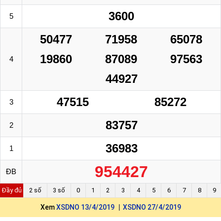
3600
5
50477
71958
65078
19860
87089
97563
4
44927
47515
85272
3
83757
2
36983
1
954427
ĐB
Đầy đủ
2 số
3 số
0
1
2
3
4
5
6
7
8
9
Xem
XSDNO 13/4/2019
XSDNO 27/4/2019