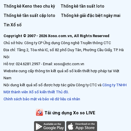
Thống kê Keno theo chu kỳ
Thống kê tần suất loto
Thống kê tần suất cặp loto
Thống kê giải đặc biệt ngày mai
Tin Xổ số
Copyright © 2007 - 2026 Xoso.com.vn, All Rights Reserved
Chủ sở hữu: Công ty CP Ứng dụng Công nghệ Truyền thông CTC
Địa chỉ: Tầng 2, Tòa nhà IC, số 82 phố Duy Tân, Phường Cầu Giấy, TP. Hà
Nội
Hỗ trợ: 024.6281.2997 - Email: xoso@ctc.com.vn
Website cung cấp thông tin kết quả xổ số kiến thiết hợp pháp tại Việt
Nam
Nội dung kết quả xổ số được hợp tác giữa Công ty CTC và
Công ty TNHH
Một thành viên Xổ số kiến thiết Thủ đô
.
Chính sách bảo mật và bảo vệ dữ liệu cá nhân
Tải ứng dụng Xo so LIVE