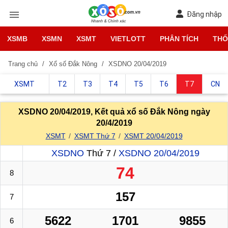
Đăng nhập
XSMB
XSMN
XSMT
VIETLOTT
PHÂN TÍCH
THỐ
Trang chủ
Xổ số Đắk Nông
XSDNO 20/04/2019
XSMT
T2
T3
T4
T5
T6
T7
CN
XSDNO 20/04/2019, Kết quả xổ số Đắk Nông ngày
20/4/2019
XSMT
XSMT Thứ 7
XSMT 20/04/2019
XSDNO
Thứ 7 /
XSDNO 20/04/2019
74
8
157
7
5622
1701
9855
6