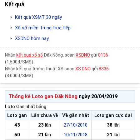
Kết quả
Kết quả XSMT 30 ngày
Xổ số miền Trung trực tiếp
XSDNO hôm nay
Nhận
kết quả xổ số
Đắk Nông, soạn
XSDNO
gửi
8136
(1.500đ/SMS)
Nhận kết quả tường thuật XS soạn
XS DNO
gửi
8336
(3.000đ/SMS)
Thống kê Loto gan Đắk Nông
ngày 20/04/2019
Loto Gan nhất bảng
Loto gan
Lần chưa về
Về gần nhất
Loto gan cực đại
43
23
lần
27/10/2018
38
lần
50
21
lần
10/11/2018
21
lần