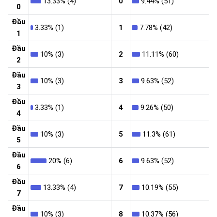
13.33% (4)
0
9.44% (51)
0
Đầu
3.33% (1)
1
7.78% (42)
1
Đầu
10% (3)
2
11.11% (60)
2
Đầu
10% (3)
3
9.63% (52)
3
Đầu
3.33% (1)
4
9.26% (50)
4
Đầu
10% (3)
5
11.3% (61)
5
Đầu
20% (6)
6
9.63% (52)
6
Đầu
13.33% (4)
7
10.19% (55)
7
Đầu
10% (3)
8
10.37% (56)