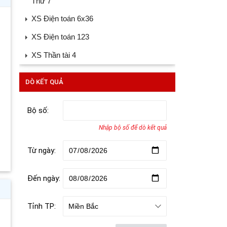
Thứ 7
XS Điện toán 6x36
XS Điện toán 123
XS Thần tài 4
DÒ KẾT QUẢ
Bộ số:
Nhập bộ số để dò kết quả
Từ ngày:
Đến ngày:
Tỉnh TP: