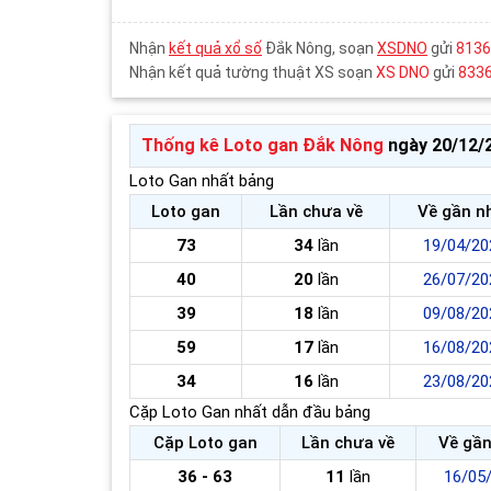
Nhận
kết quả xổ số
Đắk Nông, soạn
XSDNO
gửi
8136
Nhận kết quả tường thuật XS soạn
XS DNO
gửi
833
Thống kê Loto gan Đắk Nông
ngày 20/12/
Loto Gan nhất bảng
Loto gan
Lần chưa về
Về gần n
73
34
lần
19/04/20
40
20
lần
26/07/20
39
18
lần
09/08/20
59
17
lần
16/08/20
34
16
lần
23/08/20
Cặp Loto Gan nhất dẫn đầu bảng
Cặp Loto gan
Lần chưa về
Về gần
36 - 63
11
lần
16/05