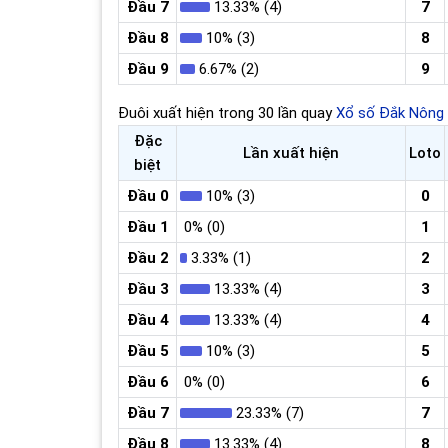
Đầu 7
13.33% (4)
7
Đầu 8
10% (3)
8
Đầu 9
6.67% (2)
9
Đuôi xuất hiện trong 30 lần quay
Xổ số Đắk Nông
Đặc
Lần xuất hiện
Loto
biệt
Đầu 0
10% (3)
0
Đầu 1
0% (0)
1
Đầu 2
3.33% (1)
2
Đầu 3
13.33% (4)
3
Đầu 4
13.33% (4)
4
Đầu 5
10% (3)
5
Đầu 6
0% (0)
6
Đầu 7
23.33% (7)
7
Đầu 8
13.33% (4)
8