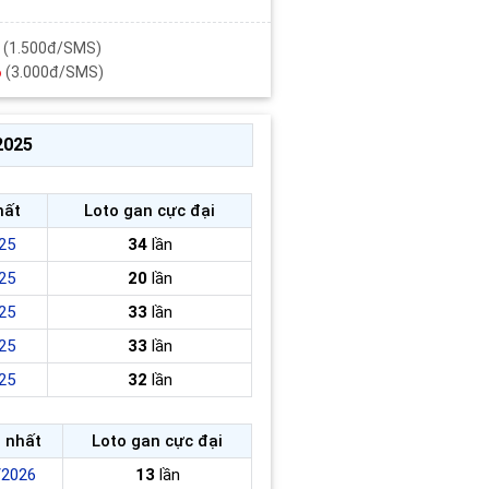
(1.500đ/SMS)
6
(3.000đ/SMS)
2025
hất
Loto gan cực đại
25
34
lần
25
20
lần
25
33
lần
25
33
lần
25
32
lần
 nhất
Loto gan cực đại
/2026
13
lần