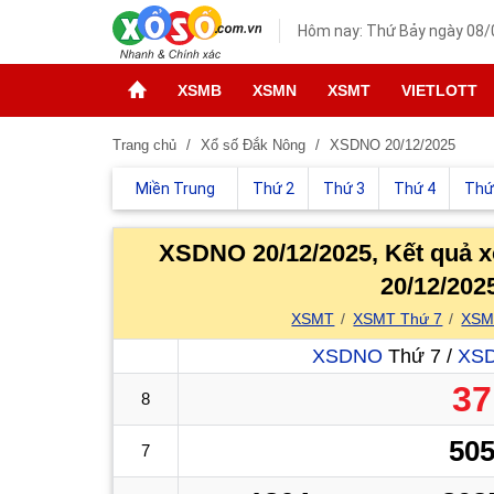
Hôm nay: Thứ Bảy ngày 08
XSMB
XSMN
XSMT
VIETLOTT
Trang chủ
Xổ số Đắk Nông
XSDNO 20/12/2025
Miền Trung
Thứ 2
Thứ 3
Thứ 4
Thứ
XSDNO 20/12/2025, Kết quả 
20/12/202
XSMT
XSMT Thứ 7
XSM
XSDNO
Thứ 7 /
XSD
37
8
50
7