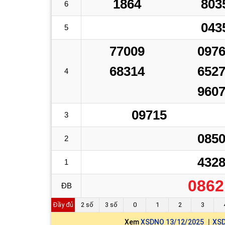
1864
803
6
043
5
77009
097
68314
652
4
960
09715
3
085
2
432
1
0862
ĐB
Đầy đủ
2 số
3 số
0
1
2
3
Xem
XSDNO 13/12/2025
XSD