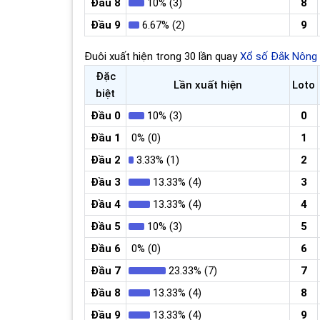
Đầu 8
10% (3)
8
Đầu 9
6.67% (2)
9
Đuôi xuất hiện trong 30 lần quay
Xổ số Đắk Nông
Đặc
Lần xuất hiện
Loto
biệt
Đầu 0
10% (3)
0
Đầu 1
0% (0)
1
Đầu 2
3.33% (1)
2
Đầu 3
13.33% (4)
3
Đầu 4
13.33% (4)
4
Đầu 5
10% (3)
5
Đầu 6
0% (0)
6
Đầu 7
23.33% (7)
7
Đầu 8
13.33% (4)
8
Đầu 9
13.33% (4)
9