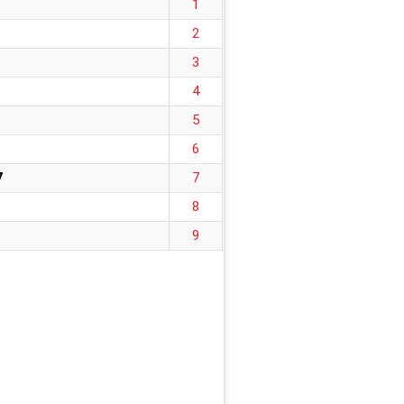
1
2
3
4
5
6
7
7
8
9