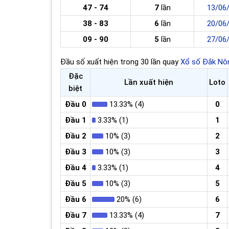
47 - 74
7
lần
13/06
38 - 83
6
lần
20/06
09 - 90
5
lần
27/06
Đầu số xuất hiện trong 30 lần quay
Xổ số Đắk Nô
Đặc
Lần xuất hiện
Loto
biệt
Đầu 0
13.33% (4)
0
Đầu 1
3.33% (1)
1
Đầu 2
10% (3)
2
Đầu 3
10% (3)
3
Đầu 4
3.33% (1)
4
Đầu 5
10% (3)
5
Đầu 6
20% (6)
6
Đầu 7
13.33% (4)
7