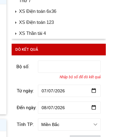
Thứ 7
XS Điện toán 6x36
XS Điện toán 123
XS Thần tài 4
DÒ KẾT QUẢ
Bộ số:
Nhập bộ số để dò kết quả
Từ ngày:
Đến ngày:
Tỉnh TP: