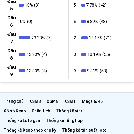
Đầu
10% (3)
5
7.78% (42)
5
Đầu
0% (0)
6
8.89% (48)
6
Đầu
23.33% (7)
7
13.15% (71)
7
Đầu
13.33% (4)
8
10.19% (55)
8
Đầu
13.33% (4)
9
9.81% (53)
9
Trang chủ
XSMB
XSMN
XSMT
Mega 6/45
Xổ số Keno
Phân tích
Thống kê vị trí
Thống kê Loto gan
Thống kê tổng hợp
Thống kê Keno theo chu kỳ
Thống kê tần suất loto