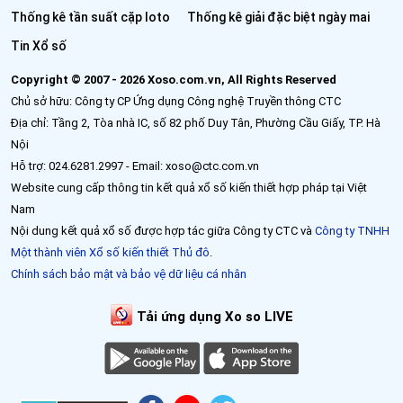
Thống kê tần suất cặp loto
Thống kê giải đặc biệt ngày mai
Tin Xổ số
Copyright © 2007 - 2026 Xoso.com.vn, All Rights Reserved
Chủ sở hữu: Công ty CP Ứng dụng Công nghệ Truyền thông CTC
Địa chỉ: Tầng 2, Tòa nhà IC, số 82 phố Duy Tân, Phường Cầu Giấy, TP. Hà
Nội
Hỗ trợ: 024.6281.2997 - Email: xoso@ctc.com.vn
Website cung cấp thông tin kết quả xổ số kiến thiết hợp pháp tại Việt
Nam
Nội dung kết quả xổ số được hợp tác giữa Công ty CTC và
Công ty TNHH
Một thành viên Xổ số kiến thiết Thủ đô
.
Chính sách bảo mật và bảo vệ dữ liệu cá nhân
Tải ứng dụng Xo so LIVE