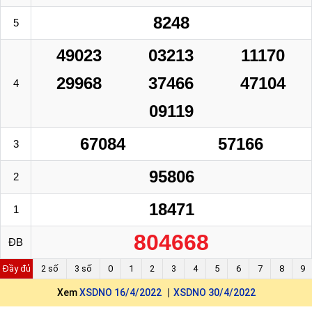
8248
5
49023
03213
11170
29968
37466
47104
4
09119
67084
57166
3
95806
2
18471
1
804668
ĐB
Đầy đủ
2 số
3 số
0
1
2
3
4
5
6
7
8
9
Xem
XSDNO 16/4/2022
XSDNO 30/4/2022