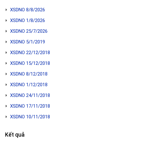
XSDNO 8/8/2026
XSDNO 1/8/2026
XSDNO 25/7/2026
XSDNO 5/1/2019
XSDNO 22/12/2018
XSDNO 15/12/2018
XSDNO 8/12/2018
XSDNO 1/12/2018
XSDNO 24/11/2018
XSDNO 17/11/2018
XSDNO 10/11/2018
Kết quả