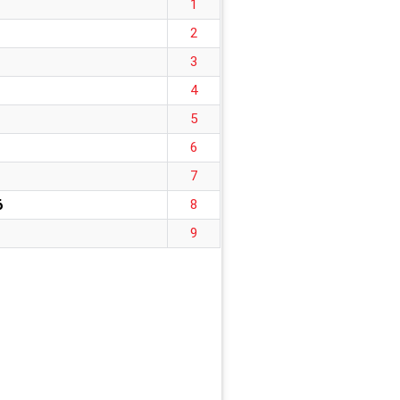
1
2
3
4
5
6
7
6
8
9