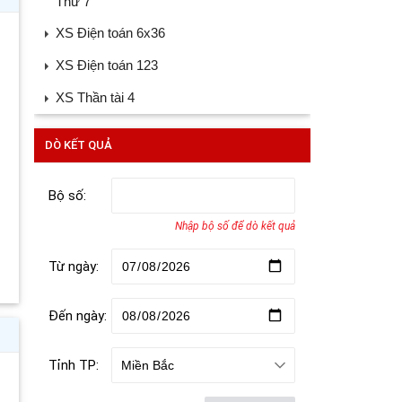
Thứ 7
XS Điện toán 6x36
XS Điện toán 123
XS Thần tài 4
DÒ KẾT QUẢ
Bộ số:
Nhập bộ số để dò kết quả
Từ ngày:
Đến ngày:
Tỉnh TP: