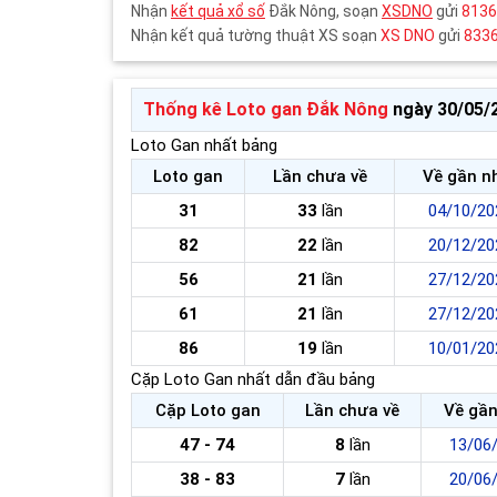
Nhận
kết quả xổ số
Đắk Nông, soạn
XSDNO
gửi
8136
Nhận kết quả tường thuật XS soạn
XS DNO
gửi
833
Thống kê Loto gan Đắk Nông
ngày 30/05/
Loto Gan nhất bảng
Loto gan
Lần chưa về
Về gần n
31
33
lần
04/10/20
82
22
lần
20/12/20
56
21
lần
27/12/20
61
21
lần
27/12/20
86
19
lần
10/01/20
Cặp Loto Gan nhất dẫn đầu bảng
Cặp Loto gan
Lần chưa về
Về gần
47 - 74
8
lần
13/06
38 - 83
7
lần
20/06