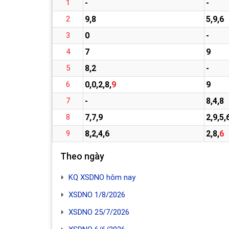
1
-
-
2
9,8
5,9,6
3
0
-
4
7
9
5
8,2
-
6
0,0,2,8,
9
9
7
-
8,4,8
8
7,7,9
2,9,5,
9
8,2,4,6
2,8,
6
Theo ngày
KQ XSDNO hôm nay
XSDNO 1/8/2026
XSDNO 25/7/2026