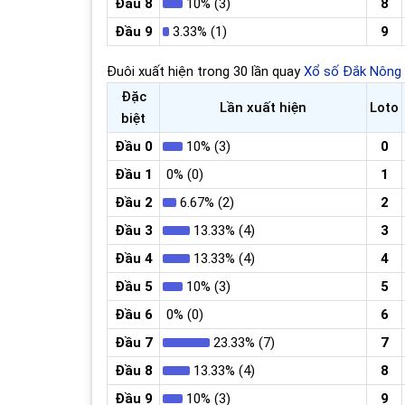
Đầu 8
10% (3)
8
Đầu 9
3.33% (1)
9
Đuôi xuất hiện trong 30 lần quay
Xổ số Đắk Nông
Đặc
Lần xuất hiện
Loto
biệt
Đầu 0
10% (3)
0
Đầu 1
0% (0)
1
Đầu 2
6.67% (2)
2
Đầu 3
13.33% (4)
3
Đầu 4
13.33% (4)
4
Đầu 5
10% (3)
5
Đầu 6
0% (0)
6
Đầu 7
23.33% (7)
7
Đầu 8
13.33% (4)
8
Đầu 9
10% (3)
9