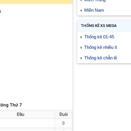
Miền Nam
s
THỐNG KÊ XS MEGA
Thống kê 01-45
Thống kê nhiều ít
Thống kê chẵn lẻ
Nông Thứ 7
Đầu
Đuôi
0