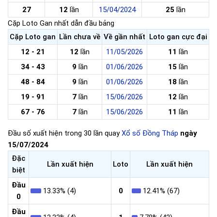
27
12
lần
15/04/2024
25
lần
Cặp Loto Gan nhất dẫn đầu bảng
Cặp Loto gan
Lần chưa về
Về gần nhất
Loto gan cực đại
12 - 21
12
lần
11/05/2026
11
lần
34 - 43
9
lần
01/06/2026
15
lần
48 - 84
9
lần
01/06/2026
18
lần
19 - 91
7
lần
15/06/2026
12
lần
67 - 76
7
lần
15/06/2026
11
lần
Đầu số xuất hiện trong 30 lần quay
Xổ số Đồng Tháp
ngày
15/07/2024
Đặc
Lần xuất hiện
Loto
Lần xuất hiện
biệt
Đầu
13.33% (4)
0
12.41% (67)
0
Đầu