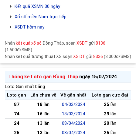
Kết quả XSMN 30 ngày
Xổ số miền Nam trực tiếp
XSDT hôm nay
Nhận
kết quả xổ số
Đồng Tháp, soạn
XSDT
gửi
8136
(1.500đ/SMS)
Nhận kết quả tường thuật XS soạn
XS DT
gửi
8336
(3.000đ/SMS)
Thống kê Loto gan Đồng Tháp
ngày 15/07/2024
Loto Gan nhất bảng
Loto gan
Lần chưa về
Về gần nhất
Loto gan cực đại
87
18
lần
04/03/2024
25
lần
74
16
lần
18/03/2024
29
lần
24
13
lần
08/04/2024
20
lần
25
13
lần
08/04/2024
25
lần