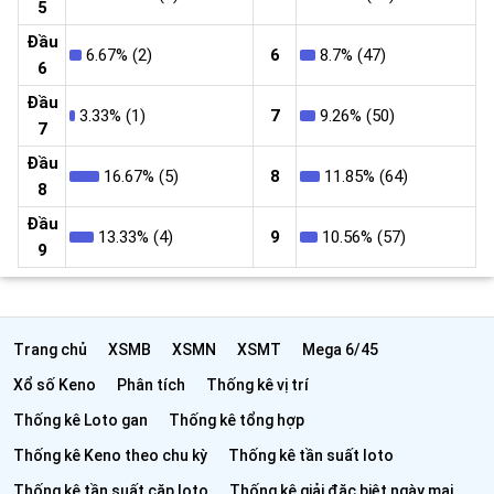
5
Đầu
6.67% (2)
6
8.7% (47)
6
Đầu
3.33% (1)
7
9.26% (50)
7
Đầu
16.67% (5)
8
11.85% (64)
8
Đầu
13.33% (4)
9
10.56% (57)
9
Trang chủ
XSMB
XSMN
XSMT
Mega 6/45
Xổ số Keno
Phân tích
Thống kê vị trí
Thống kê Loto gan
Thống kê tổng hợp
Thống kê Keno theo chu kỳ
Thống kê tần suất loto
Thống kê tần suất cặp loto
Thống kê giải đặc biệt ngày mai