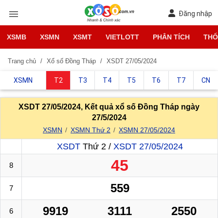
Đăng nhập
XSMB
XSMN
XSMT
VIETLOTT
PHÂN TÍCH
THỐ
Trang chủ
Xổ số Đồng Tháp
XSDT 27/05/2024
XSMN
T2
T3
T4
T5
T6
T7
CN
XSDT 27/05/2024, Kết quả xổ số Đồng Tháp ngày
27/5/2024
XSMN
XSMN Thứ 2
XSMN 27/05/2024
XSDT
Thứ 2 /
XSDT 27/05/2024
45
8
559
7
9919
3111
2550
6