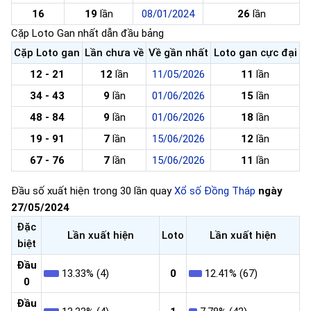
16
19
lần
08/01/2024
26
lần
Cặp Loto Gan nhất dẫn đầu bảng
Cặp Loto gan
Lần chưa về
Về gần nhất
Loto gan cực đại
12 - 21
12
lần
11/05/2026
11
lần
34 - 43
9
lần
01/06/2026
15
lần
48 - 84
9
lần
01/06/2026
18
lần
19 - 91
7
lần
15/06/2026
12
lần
67 - 76
7
lần
15/06/2026
11
lần
Đầu số xuất hiện trong 30 lần quay
Xổ số Đồng Tháp
ngày
27/05/2024
Đặc
Lần xuất hiện
Loto
Lần xuất hiện
biệt
Đầu
13.33% (4)
0
12.41% (67)
0
Đầu