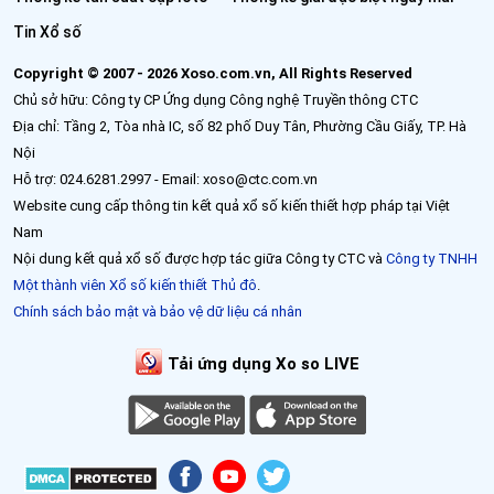
Tin Xổ số
Copyright © 2007 - 2026 Xoso.com.vn, All Rights Reserved
Chủ sở hữu: Công ty CP Ứng dụng Công nghệ Truyền thông CTC
Địa chỉ: Tầng 2, Tòa nhà IC, số 82 phố Duy Tân, Phường Cầu Giấy, TP. Hà
Nội
Hỗ trợ: 024.6281.2997 - Email: xoso@ctc.com.vn
Website cung cấp thông tin kết quả xổ số kiến thiết hợp pháp tại Việt
Nam
Nội dung kết quả xổ số được hợp tác giữa Công ty CTC và
Công ty TNHH
Một thành viên Xổ số kiến thiết Thủ đô
.
Chính sách bảo mật và bảo vệ dữ liệu cá nhân
Tải ứng dụng Xo so LIVE