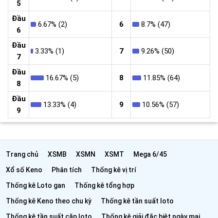
5
Đầu
6.67% (2)
6
8.7% (47)
6
Đầu
3.33% (1)
7
9.26% (50)
7
Đầu
16.67% (5)
8
11.85% (64)
8
Đầu
13.33% (4)
9
10.56% (57)
9
Trang chủ
XSMB
XSMN
XSMT
Mega 6/45
Xổ số Keno
Phân tích
Thống kê vị trí
Thống kê Loto gan
Thống kê tổng hợp
Thống kê Keno theo chu kỳ
Thống kê tần suất loto
Thống kê tần suất cặp loto
Thống kê giải đặc biệt ngày mai