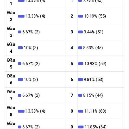
13.33% (4)
1
7.78% (42)
1
Đầu
13.33% (4)
2
10.19% (55)
2
Đầu
6.67% (2)
3
9.44% (51)
3
Đầu
10% (3)
4
8.33% (45)
4
Đầu
6.67% (2)
5
10.93% (59)
5
Đầu
10% (3)
6
9.81% (53)
6
Đầu
6.67% (2)
7
8.15% (44)
7
Đầu
13.33% (4)
8
11.11% (60)
8
Đầu
6.67% (2)
9
11.85% (64)