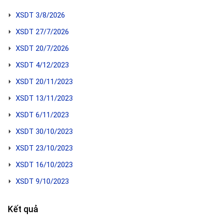
XSDT 3/8/2026
XSDT 27/7/2026
XSDT 20/7/2026
XSDT 4/12/2023
XSDT 20/11/2023
XSDT 13/11/2023
XSDT 6/11/2023
XSDT 30/10/2023
XSDT 23/10/2023
XSDT 16/10/2023
XSDT 9/10/2023
Kết quả