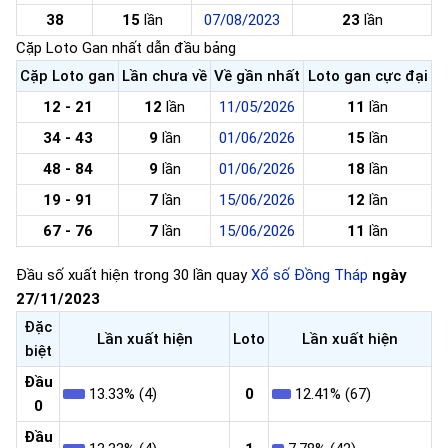
38
15
lần
07/08/2023
23
lần
Cặp Loto Gan nhất dẫn đầu bảng
Cặp Loto gan
Lần chưa về
Về gần nhất
Loto gan cực đại
12 - 21
12
lần
11/05/2026
11
lần
34 - 43
9
lần
01/06/2026
15
lần
48 - 84
9
lần
01/06/2026
18
lần
19 - 91
7
lần
15/06/2026
12
lần
67 - 76
7
lần
15/06/2026
11
lần
Đầu số xuất hiện trong 30 lần quay
Xổ số Đồng Tháp
ngày
27/11/2023
Đặc
Lần xuất hiện
Loto
Lần xuất hiện
biệt
Đầu
13.33% (4)
0
12.41% (67)
0
Đầu