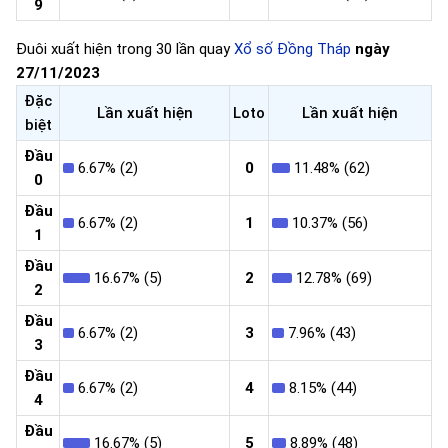
9
Đuôi xuất hiện trong 30 lần quay
Xổ số Đồng Tháp
ngày
27/11/2023
Đặc
Lần xuất hiện
Loto
Lần xuất hiện
biệt
Đầu
6.67% (2)
0
11.48% (62)
0
Đầu
6.67% (2)
1
10.37% (56)
1
Đầu
16.67% (5)
2
12.78% (69)
2
Đầu
6.67% (2)
3
7.96% (43)
3
Đầu
6.67% (2)
4
8.15% (44)
4
Đầu
16.67% (5)
5
8.89% (48)