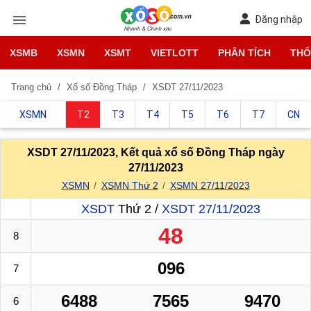
Đăng nhập
XSMB
XSMN
XSMT
VIETLOTT
PHÂN TÍCH
THỐ
Trang chủ
Xổ số Đồng Tháp
XSDT 27/11/2023
XSMN
T2
T3
T4
T5
T6
T7
CN
XSDT 27/11/2023, Kết quả xổ số Đồng Tháp ngày
27/11/2023
XSMN
XSMN Thứ 2
XSMN 27/11/2023
XSDT
Thứ 2 /
XSDT 27/11/2023
48
8
096
7
6488
7565
9470
6