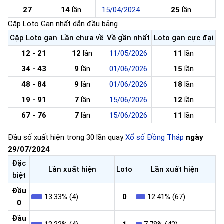
27
14
lần
15/04/2024
25
lần
Cặp Loto Gan nhất dẫn đầu bảng
Cặp Loto gan
Lần chưa về
Về gần nhất
Loto gan cực đại
12 - 21
12
lần
11/05/2026
11
lần
34 - 43
9
lần
01/06/2026
15
lần
48 - 84
9
lần
01/06/2026
18
lần
19 - 91
7
lần
15/06/2026
12
lần
67 - 76
7
lần
15/06/2026
11
lần
Đầu số xuất hiện trong 30 lần quay
Xổ số Đồng Tháp
ngày
29/07/2024
Đặc
Lần xuất hiện
Loto
Lần xuất hiện
biệt
Đầu
13.33% (4)
0
12.41% (67)
0
Đầu