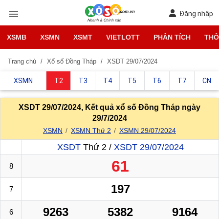
Đăng nhập
XSMB
XSMN
XSMT
VIETLOTT
PHÂN TÍCH
THỐ
Trang chủ
Xổ số Đồng Tháp
XSDT 29/07/2024
XSMN
T2
T3
T4
T5
T6
T7
CN
XSDT 29/07/2024, Kết quả xổ số Đồng Tháp ngày
29/7/2024
XSMN
XSMN Thứ 2
XSMN 29/07/2024
XSDT
Thứ 2 /
XSDT 29/07/2024
61
8
197
7
9263
5382
9164
6