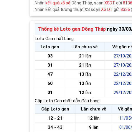
Nhận
kết quả xổ số
Đồng Tháp, soạn
XSDT
gửi
813
Nhận kết quả tường thuật XS soạn
XS DT
gửi
8336
Thống kê Loto gan Đồng Tháp
ngày 30/03
Loto Gan nhất bảng
Loto gan
Lần chưa về
Về gần n
03
21
lần
27/10/20
31
21
lần
27/10/20
47
13
lần
22/12/20
60
13
lần
22/12/20
01
12
lần
29/12/20
Cặp Loto Gan nhất dẫn đầu bảng
Cặp Loto gan
Lần chưa về
Về gần
12 - 21
12
lần
11/05
34 - 43
9
lần
01/06