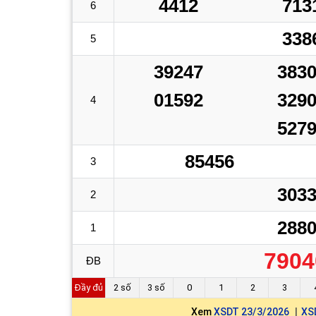
4412
713
6
338
5
39247
383
01592
329
4
527
85456
3
303
2
288
1
7904
ĐB
Đầy đủ
2 số
3 số
0
1
2
3
Xem
XSDT 23/3/2026
XS