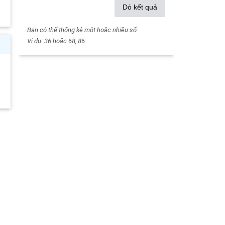
Dò kết quả
Bạn có thể thống kê một hoặc nhiều số:
Ví dụ: 36 hoặc 68, 86