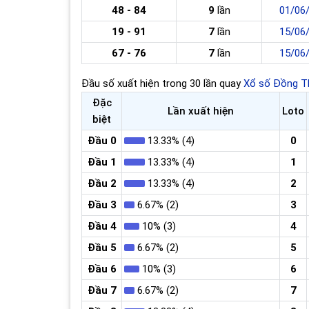
48 - 84
9
lần
01/06
19 - 91
7
lần
15/06
67 - 76
7
lần
15/06
Đầu số xuất hiện trong 30 lần quay
Xổ số Đồng T
Đặc
Lần xuất hiện
Loto
biệt
Đầu 0
13.33% (4)
0
Đầu 1
13.33% (4)
1
Đầu 2
13.33% (4)
2
Đầu 3
6.67% (2)
3
Đầu 4
10% (3)
4
Đầu 5
6.67% (2)
5
Đầu 6
10% (3)
6
Đầu 7
6.67% (2)
7