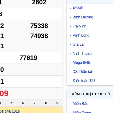
1
2602
XSMB
6
Bình Dương
02
75338
Trà Vinh
01
74938
Vĩnh Long
91
Gia Lai
Ninh Thuận
77619
Mega 6/45
30
XS Thần tài
01
Điện toán 123
09
TƯỜNG THUẬT TRỰC TIẾP
4
5
6
7
8
9
Miền Bắc
DT 6/4/2026
Miền Trung