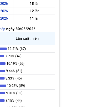
/2026
18
lần
/2026
12
lần
/2026
11
lần
háp
ngày 30/03/2026
Lần xuất hiện
12.41% (67)
7.78% (42)
10.19% (55)
9.44% (51)
8.33% (45)
10.93% (59)
9.81% (53)
8.15% (44)