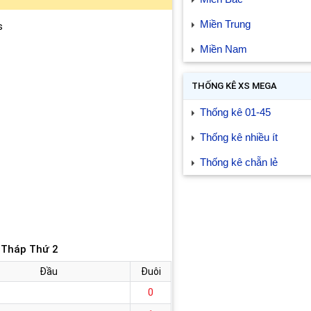
Miền Trung
s
Miền Nam
THỐNG KÊ XS MEGA
Thống kê 01-45
Thống kê nhiều ít
Thống kê chẵn lẻ
 Tháp Thứ 2
Đầu
Đuôi
0