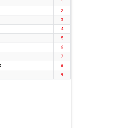
1
2
3
4
5
6
7
3
8
9