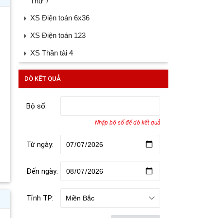
Thứ 7
XS Điện toán 6x36
XS Điện toán 123
XS Thần tài 4
DÒ KẾT QUẢ
Bộ số:
Nhập bộ số để dò kết quả
Từ ngày:
Đến ngày:
Tỉnh TP: