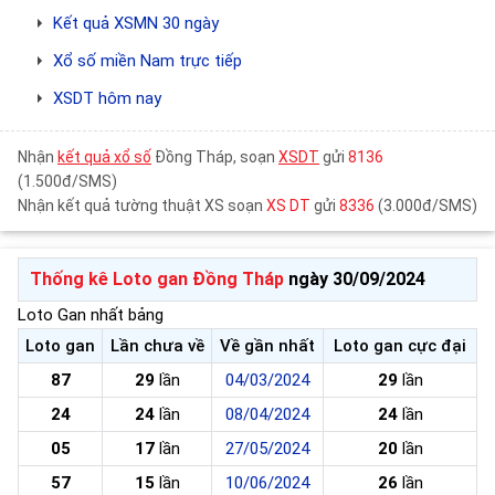
Kết quả XSMN 30 ngày
Xổ số miền Nam trực tiếp
XSDT hôm nay
Nhận
kết quả xổ số
Đồng Tháp, soạn
XSDT
gửi
8136
(1.500đ/SMS)
Nhận kết quả tường thuật XS soạn
XS DT
gửi
8336
(3.000đ/SMS)
Thống kê Loto gan Đồng Tháp
ngày 30/09/2024
Loto Gan nhất bảng
Loto gan
Lần chưa về
Về gần nhất
Loto gan cực đại
87
29
lần
04/03/2024
29
lần
24
24
lần
08/04/2024
24
lần
05
17
lần
27/05/2024
20
lần
57
15
lần
10/06/2024
26
lần