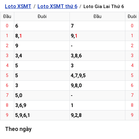
Loto XSMT
Loto XSMT thứ 6
Loto Gia Lai Thứ 6
Đầu
Đuôi
Đầu
Đuôi
6
7
0
0
8,
1
9,
1
1
1
9
-
2
2
3,4
3,8,6
3
3
5
3
4
4
5
4,7,9,5
5
5
3
9,8,0
6
6
5,0
-
7
7
3,6,9
1
8
8
5,9,6,1
9,2,8
9
9
Theo ngày