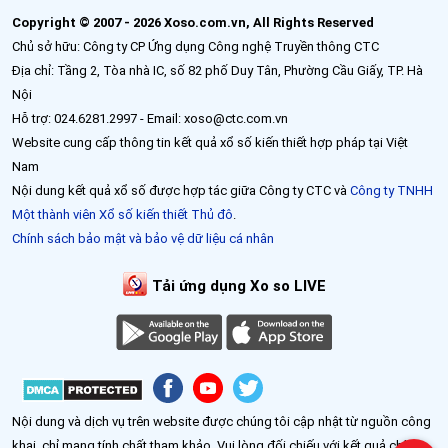
Copyright © 2007 - 2026 Xoso.com.vn, All Rights Reserved
Chủ sở hữu: Công ty CP Ứng dụng Công nghệ Truyền thông CTC
Địa chỉ: Tầng 2, Tòa nhà IC, số 82 phố Duy Tân, Phường Cầu Giấy, TP. Hà
Nội
Hỗ trợ: 024.6281.2997 - Email: xoso@ctc.com.vn
Website cung cấp thông tin kết quả xổ số kiến thiết hợp pháp tại Việt
Nam
Nội dung kết quả xổ số được hợp tác giữa Công ty CTC và
Công ty TNHH
Một thành viên Xổ số kiến thiết Thủ đô
.
Chính sách bảo mật và bảo vệ dữ liệu cá nhân
Tải ứng dụng Xo so LIVE
Nội dung và dịch vụ trên website được chúng tôi cập nhật từ nguồn công
khai, chỉ mang tính chất tham khảo. Vui lòng đối chiếu với kết quả chính