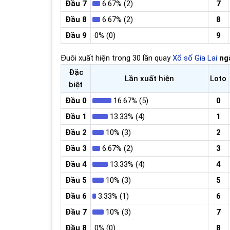
Đầu 7
6.67% (2)
7
Đầu 8
6.67% (2)
8
Đầu 9
0% (0)
9
Đuôi xuất hiện trong 30 lần quay
Xổ số Gia Lai
ng
Đặc
Lần xuất hiện
Loto
biệt
Đầu 0
16.67% (5)
0
Đầu 1
13.33% (4)
1
Đầu 2
10% (3)
2
Đầu 3
6.67% (2)
3
Đầu 4
13.33% (4)
4
Đầu 5
10% (3)
5
Đầu 6
3.33% (1)
6
Đầu 7
10% (3)
7
Đầu 8
0% (0)
8