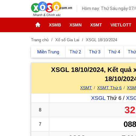
Hôm nay: Thứ Sáu ngày 07
XSMB
XSMN
XSMT
VIETLOTT
Trang chủ
Xổ số Gia Lai
XSGL 18/10/2024
Miền Trung
Thứ 2
Thứ 3
Thứ 4
Thứ
XSGL 18/10/2024, Kết quả x
18/10/202
XSMT
XSMT Thứ 6
XSM
XSGL
Thứ 6 /
XSG
32
8
08
7