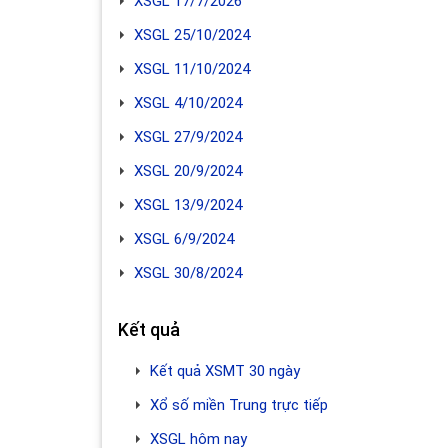
XSGL 17/7/2026
XSGL 25/10/2024
XSGL 11/10/2024
XSGL 4/10/2024
XSGL 27/9/2024
XSGL 20/9/2024
XSGL 13/9/2024
XSGL 6/9/2024
XSGL 30/8/2024
Kết quả
Kết quả XSMT 30 ngày
Xổ số miền Trung trực tiếp
XSGL hôm nay