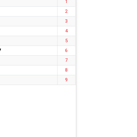
1
2
3
4
5
7
6
7
8
9