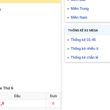
Miền Trung
s
Miền Nam
THỐNG KÊ XS MEGA
Thống kê 01-45
Thống kê nhiều ít
Thống kê chẵn lẻ
ai Thứ 6
Đầu
Đuôi
1,
9
0