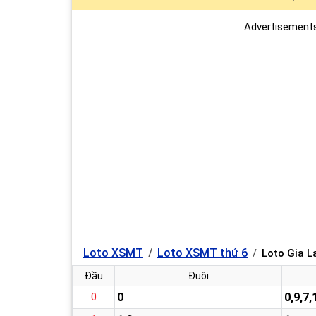
Advertisement
Loto XSMT
Loto XSMT thứ 6
Loto Gia L
Đầu
Đuôi
0
0
0,9,7,