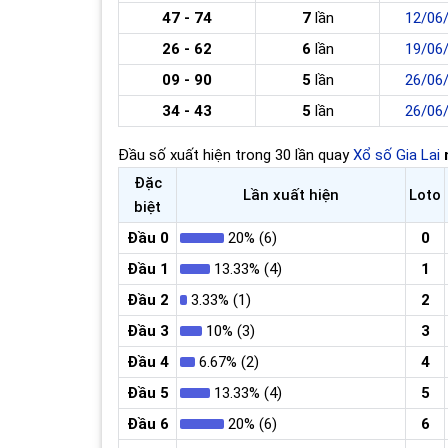
47 - 74
7
lần
12/06
26 - 62
6
lần
19/06
09 - 90
5
lần
26/06
34 - 43
5
lần
26/06
Đầu số xuất hiện trong 30 lần quay
Xổ số Gia Lai
Đặc
Lần xuất hiện
Loto
biệt
Đầu 0
20% (6)
0
Đầu 1
13.33% (4)
1
Đầu 2
3.33% (1)
2
Đầu 3
10% (3)
3
Đầu 4
6.67% (2)
4
Đầu 5
13.33% (4)
5
Đầu 6
20% (6)
6