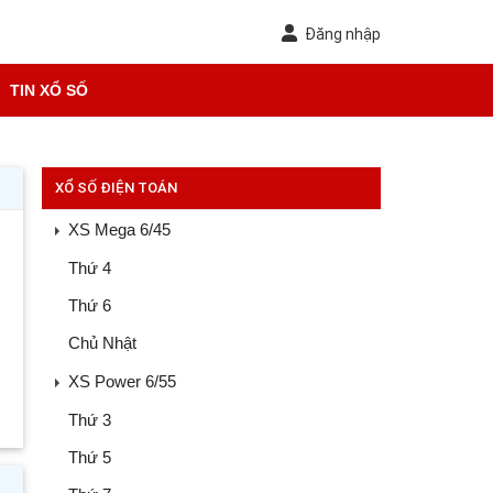
Đăng nhập
TIN XỔ SỐ
XỔ SỐ ĐIỆN TOÁN
XS Mega 6/45
Thứ 4
Thứ 6
Chủ Nhật
XS Power 6/55
Thứ 3
Thứ 5