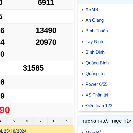
0
6911
XSMB
5
An Giang
86
13490
Bình Thuận
94
20970
Tây Ninh
10
Bình Định
Quảng Bình
31585
Quảng Trị
76
Power 6/55
79
XS Thần tài
Điện toán 123
90
4
5
6
7
8
9
TƯỜNG THUẬT TRỰC TIẾP
L 25/10/2024
Miền Bắc