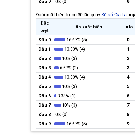
Đầu 9
0% (0)
9
Đuôi xuất hiện trong 30 lần quay
Xổ số Gia Lai
ng
Đặc
Lần xuất hiện
Loto
biệt
Đầu 0
16.67% (5)
0
Đầu 1
13.33% (4)
1
Đầu 2
10% (3)
2
Đầu 3
6.67% (2)
3
Đầu 4
13.33% (4)
4
Đầu 5
10% (3)
5
Đầu 6
3.33% (1)
6
Đầu 7
10% (3)
7
Đầu 8
0% (0)
8
Đầu 9
16.67% (5)
9