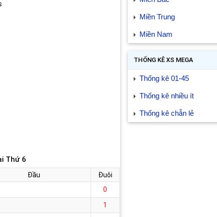
s
Miền Trung
Miền Nam
THỐNG KÊ XS MEGA
Thống kê 01-45
Thống kê nhiều ít
Thống kê chẵn lẻ
ai Thứ 6
Đầu
Đuôi
0
1