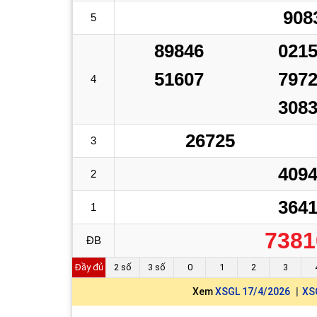
908
5
89846
021
51607
797
4
308
26725
3
409
2
364
1
7381
ĐB
Đầy đủ
2 số
3 số
0
1
2
3
Xem
XSGL 17/4/2026
XS