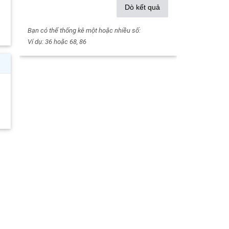
Dò kết quả
Bạn có thể thống kê một hoặc nhiều số:
Ví dụ: 36 hoặc 68, 86