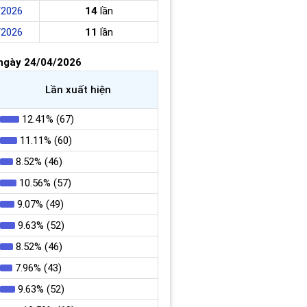
/2026
14
lần
/2026
11
lần
ngày 24/04/2026
Lần xuất hiện
12.41% (67)
11.11% (60)
8.52% (46)
10.56% (57)
9.07% (49)
9.63% (52)
8.52% (46)
7.96% (43)
9.63% (52)