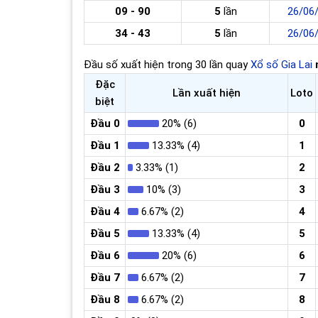
09 - 90
5
lần
26/06
34 - 43
5
lần
26/06
Đầu số xuất hiện trong 30 lần quay
Xổ số Gia Lai
Đặc
Lần xuất hiện
Loto
biệt
Đầu 0
20% (6)
0
Đầu 1
13.33% (4)
1
Đầu 2
3.33% (1)
2
Đầu 3
10% (3)
3
Đầu 4
6.67% (2)
4
Đầu 5
13.33% (4)
5
Đầu 6
20% (6)
6
Đầu 7
6.67% (2)
7
Đầu 8
6.67% (2)
8