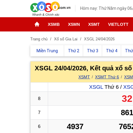
Hôm nay: Thứ Năm ngày 0
XSMB
XSMN
XSMT
VIETLOTT
Trang chủ
Xổ số Gia Lai
XSGL 24/04/2026
Miền Trung
Thứ 2
Thứ 3
Thứ 4
Thứ
XSGL 24/04/2026, Kết quả xổ số 
XSMT
XSMT Thứ 6
XSM
XSGL
Thứ 6 /
XSG
32
8
86
7
4937
765
6