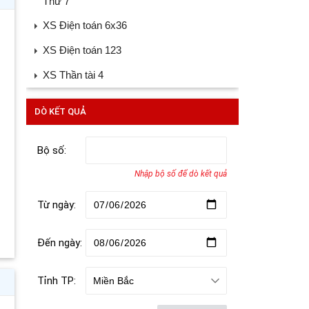
Thứ 7
XS Điện toán 6x36
XS Điện toán 123
XS Thần tài 4
DÒ KẾT QUẢ
Bộ số:
Nhập bộ số để dò kết quả
Từ ngày:
Đến ngày:
Tỉnh TP: