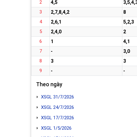
2
4,5
3,5,4,
3
2,7,8,4,2
8
4
2,6,1
5,2,3
5
2,4,0
2
6
1
4,1
7
-
3,0
8
3
3
9
-
-
Theo ngày
XSGL 31/7/2026
XSGL 24/7/2026
XSGL 17/7/2026
XSGL 1/5/2026